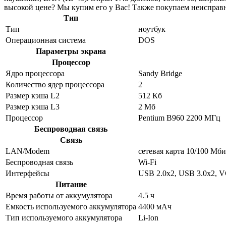
высокой цене? Мы купим его у Вас! Также покупаем неисправн
Тип
Тип
ноутбук
Операционная система
DOS
Параметры экрана
Процессор
Ядро процессора
Sandy Bridge
Количество ядер процессора
2
Размер кэша L2
512 Кб
Размер кэша L3
2 Мб
Процессор
Pentium B960 2200 МГц
Беспроводная связь
Связь
LAN/Modem
сетевая карта 10/100 Мби
Беспроводная связь
Wi-Fi
Интерфейсы
USB 2.0x2, USB 3.0x2, 
Питание
Время работы от аккумулятора
4.5 ч
Емкость используемого аккумулятора
4400 мАч
Тип используемого аккумулятора
Li-Ion