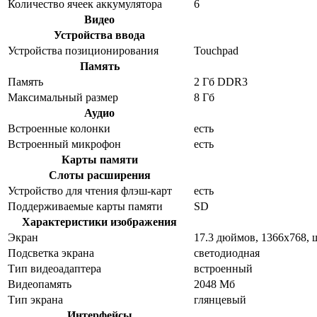
Количество ячеек аккумулятора
6
Видео
Устройства ввода
Устройства позиционирования
Touchpad
Память
Память
2 Гб DDR3
Максимальный размер
8 Гб
Аудио
Встроенные колонки
есть
Встроенный микрофон
есть
Карты памяти
Слоты расширения
Устройство для чтения флэш-карт
есть
Поддерживаемые карты памяти
SD
Характеристики изображения
Экран
17.3 дюймов, 1366x768,
Подсветка экрана
светодиодная
Тип видеоадаптера
встроенный
Видеопамять
2048 Мб
Тип экрана
глянцевый
Интерфейсы