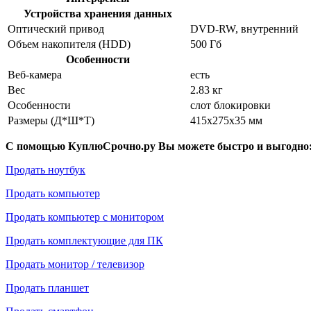
Устройства хранения данных
Оптический привод
DVD-RW, внутренний
Объем накопителя (HDD)
500 Гб
Особенности
Веб-камера
есть
Вес
2.83 кг
Особенности
слот блокировки
Размеры (Д*Ш*Т)
415x275x35 мм
С помощью КуплюСрочно.ру Вы можете быстро и выгодно
Продать ноутбук
Продать компьютер
Продать компьютер с монитором
Продать комплектующие для ПК
Продать монитор / телевизор
Продать планшет