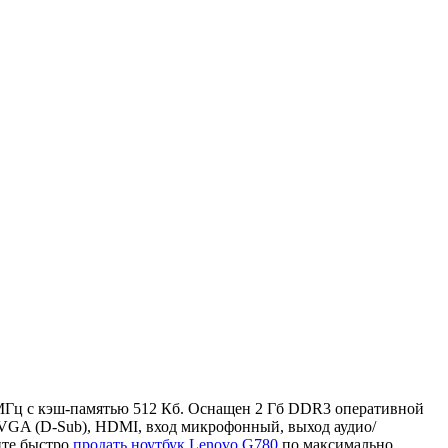
0 МГц с кэш-памятью 512 Кб. Оснащен 2 Гб DDR3 оперативной
 VGA (D-Sub), HDMI, вход микрофонный, выход аудио/
ите быстро
продать ноутбук Lenovo G780
по максимально