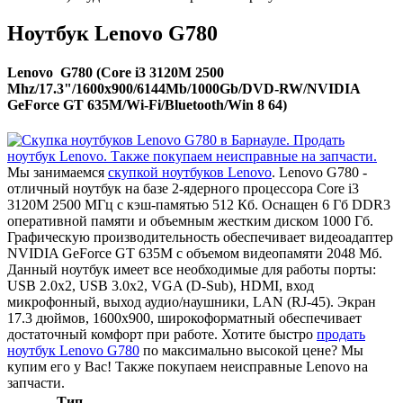
Ноутбук Lenovo G780
Lenovo G780 (Core i3 3120M 2500
Mhz/17.3"/1600x900/6144Mb/1000Gb/DVD-RW/NVIDIA
GeForce GT 635M/Wi-Fi/Bluetooth/Win 8 64)
Мы занимаемся
скупкой ноутбуков Lenovo
. Lenovo G780 -
отличный ноутбук на базе 2-ядерного процессора Core i3
3120M 2500 МГц с кэш-памятью 512 Кб. Оснащен 6 Гб DDR3
оперативной памяти и объемным жестким диском 1000 Гб.
Графическую производительность обеспечивает видеоадаптер
NVIDIA GeForce GT 635M с объемом видеопамяти 2048 Мб.
Данный ноутбук имеет все необходимые для работы порты:
USB 2.0x2, USB 3.0x2, VGA (D-Sub), HDMI, вход
микрофонный, выход аудио/наушники, LAN (RJ-45). Экран
17.3 дюймов, 1600x900, широкоформатный обеспечивает
достаточный комфорт при работе. Хотите быстро
продать
ноутбук Lenovo G780
по максимально высокой цене? Мы
купим его у Вас! Также покупаем неисправные Lenovo на
запчасти.
Тип