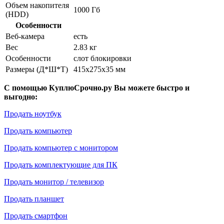
Объем накопителя
1000 Гб
(HDD)
Особенности
Веб-камера
есть
Вес
2.83 кг
Особенности
слот блокировки
Размеры (Д*Ш*Т)
415x275x35 мм
С помощью КуплюСрочно.ру Вы можете быстро и
выгодно:
Продать ноутбук
Продать компьютер
Продать компьютер с монитором
Продать комплектующие для ПК
Продать монитор / телевизор
Продать планшет
Продать смартфон