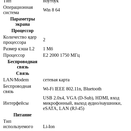
Тип
ноутбук
Операционная
Win 8 64
система
Параметры
экрана
Процессор
Количество ядер
2
процессора
Размер кэша L2
1 Мб
Процессор
E2 2000 1750 МГц
Беспроводная
связь
Связь
LAN/Modem
сетевая карта
Беспроводная
Wi-Fi IEEE 802.11n, Bluetooth
связь
USB 2.0x4, VGA (D-Sub), HDMI, вход
Интерфейсы
микрофонный, выход аудио/наушники,
eSATA, LAN (RJ-45)
Питание
Тип
используемого
Li-Ion