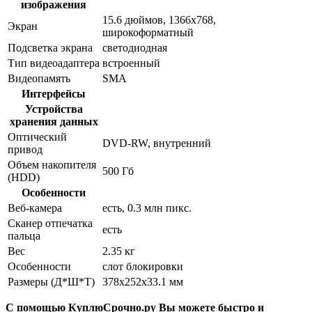
изображения
15.6 дюймов, 1366x768,
Экран
широкоформатный
Подсветка экрана
светодиодная
Тип видеоадаптера
встроенный
Видеопамять
SMA
Интерфейсы
Устройства
хранения данных
Оптический
DVD-RW, внутренний
привод
Объем накопителя
500 Гб
(HDD)
Особенности
Веб-камера
есть, 0.3 млн пикс.
Сканер отпечатка
есть
пальца
Вес
2.35 кг
Особенности
слот блокировки
Размеры (Д*Ш*Т)
378x252x33.1 мм
С помощью КуплюСрочно.ру Вы можете быстро и