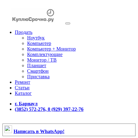
Продать
Ноутбук
Компьютер
Компьютер + Монитор
Комплектующие
Монитор / ТВ
Планшет
Смартфон
Приставка
Ремонт
Статьи
Каталог
г. Барнаул
(3852) 572-276, 8 (929) 397-22-76
Написать в WhatsApp!