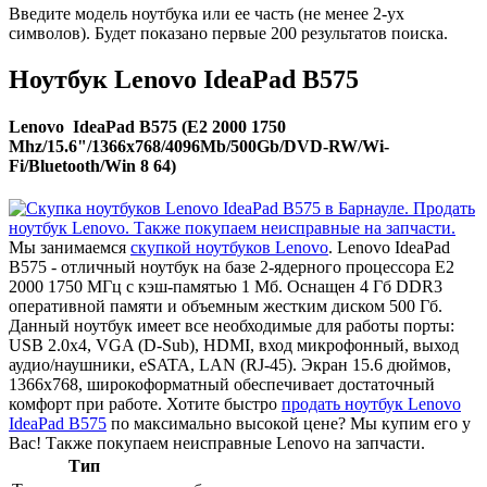
Введите модель ноутбука или ее часть (не менее 2-ух
символов). Будет показано первые 200 результатов поиска.
Ноутбук Lenovo IdeaPad B575
Lenovo IdeaPad B575 (E2 2000 1750
Mhz/15.6"/1366x768/4096Mb/500Gb/DVD-RW/Wi-
Fi/Bluetooth/Win 8 64)
Мы занимаемся
скупкой ноутбуков Lenovo
. Lenovo IdeaPad
B575 - отличный ноутбук на базе 2-ядерного процессора E2
2000 1750 МГц с кэш-памятью 1 Мб. Оснащен 4 Гб DDR3
оперативной памяти и объемным жестким диском 500 Гб.
Данный ноутбук имеет все необходимые для работы порты:
USB 2.0x4, VGA (D-Sub), HDMI, вход микрофонный, выход
аудио/наушники, eSATA, LAN (RJ-45). Экран 15.6 дюймов,
1366x768, широкоформатный обеспечивает достаточный
комфорт при работе. Хотите быстро
продать ноутбук Lenovo
IdeaPad B575
по максимально высокой цене? Мы купим его у
Вас! Также покупаем неисправные Lenovo на запчасти.
Тип