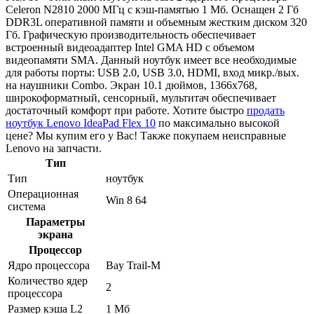
Celeron N2810 2000 МГц с кэш-памятью 1 Мб. Оснащен 2 Гб
DDR3L оперативной памяти и объемным жестким диском 320
Гб. Графическую производительность обеспечивает
встроенный видеоадаптер Intel GMA HD с объемом
видеопамяти SMA. Данный ноутбук имеет все необходимые
для работы порты: USB 2.0, USB 3.0, HDMI, вход микр./вых.
на наушники Combo. Экран 10.1 дюймов, 1366x768,
широкоформатный, сенсорный, мультитач обеспечивает
достаточный комфорт при работе. Хотите быстро
продать
ноутбук Lenovo IdeaPad Flex 10
по максимально высокой
цене? Мы купим его у Вас! Также покупаем неисправные
Lenovo на запчасти.
Тип
Тип
ноутбук
Операционная
Win 8 64
система
Параметры
экрана
Процессор
Ядро процессора
Bay Trail-M
Количество ядер
2
процессора
Размер кэша L2
1 Мб