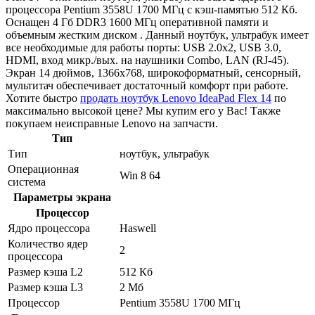
процессора Pentium 3558U 1700 МГц с кэш-памятью 512 Кб.
Оснащен 4 Гб DDR3 1600 МГц оперативной памяти и
объемным жестким диском . Данный ноутбук, ультрабук имеет
все необходимые для работы порты: USB 2.0x2, USB 3.0,
HDMI, вход микр./вых. на наушники Combo, LAN (RJ-45).
Экран 14 дюймов, 1366x768, широкоформатный, сенсорный,
мультитач обеспечивает достаточный комфорт при работе.
Хотите быстро
продать ноутбук Lenovo IdeaPad Flex 14
по
максимально высокой цене? Мы купим его у Вас! Также
покупаем неисправные Lenovo на запчасти.
Тип
Тип
ноутбук, ультрабук
Операционная
Win 8 64
система
Параметры экрана
Процессор
Ядро процессора
Haswell
Количество ядер
2
процессора
Размер кэша L2
512 Кб
Размер кэша L3
2 Мб
Процессор
Pentium 3558U 1700 МГц