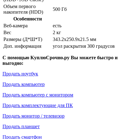
Объем первого
500 Гб
накопителя (HDD)
Особенности
Веб-камера
есть
Вес
2 кг
Размеры (Д*Ш*Т)
343.2x250.9x21.5 мм
Доп. информация
угол раскрытия 300 градусов
С помощью КуплюСрочно.ру Вы можете быстро и
выгодно:
Продать ноутбук
Продать компьютер
Продать компьютер с монитором
Продать комплектующие для ПК
Продать монитор / телевизор
Продать планшет
Продать смартфон