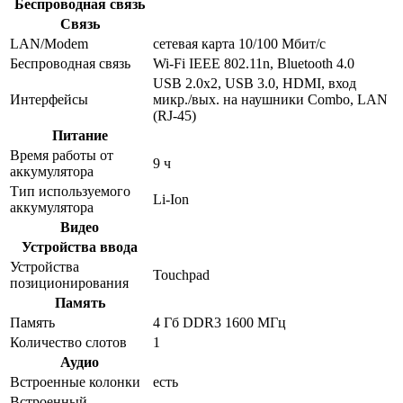
Беспроводная связь
Связь
LAN/Modem
сетевая карта 10/100 Мбит/c
Беспроводная связь
Wi-Fi IEEE 802.11n, Bluetooth 4.0
USB 2.0x2, USB 3.0, HDMI, вход
Интерфейсы
микр./вых. на наушники Combo, LAN
(RJ-45)
Питание
Время работы от
9 ч
аккумулятора
Тип используемого
Li-Ion
аккумулятора
Видео
Устройства ввода
Устройства
Touchpad
позиционирования
Память
Память
4 Гб DDR3 1600 МГц
Количество слотов
1
Аудио
Встроенные колонки
есть
Встроенный