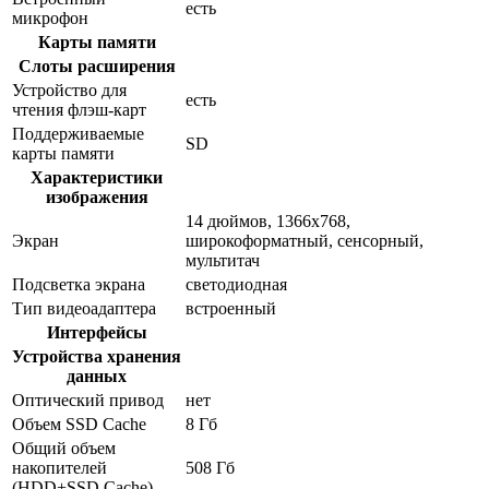
есть
микрофон
Карты памяти
Слоты расширения
Устройство для
есть
чтения флэш-карт
Поддерживаемые
SD
карты памяти
Характеристики
изображения
14 дюймов, 1366x768,
Экран
широкоформатный, сенсорный,
мультитач
Подсветка экрана
светодиодная
Тип видеоадаптера
встроенный
Интерфейсы
Устройства хранения
данных
Оптический привод
нет
Объем SSD Cache
8 Гб
Общий объем
накопителей
508 Гб
(HDD+SSD Cache)