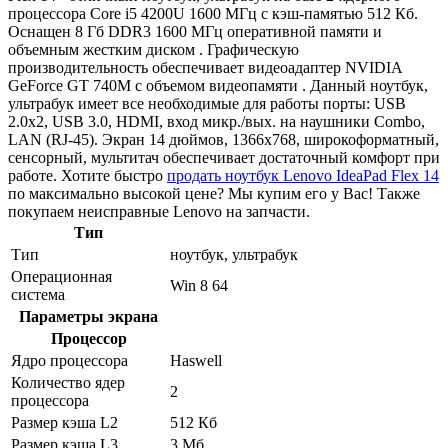
процессора Core i5 4200U 1600 МГц с кэш-памятью 512 Кб.
Оснащен 8 Гб DDR3 1600 МГц оперативной памяти и
объемным жестким диском . Графическую
производительность обеспечивает видеоадаптер NVIDIA
GeForce GT 740M с объемом видеопамяти . Данный ноутбук,
ультрабук имеет все необходимые для работы порты: USB
2.0x2, USB 3.0, HDMI, вход микр./вых. на наушники Combo,
LAN (RJ-45). Экран 14 дюймов, 1366x768, широкоформатный,
сенсорный, мультитач обеспечивает достаточный комфорт при
работе. Хотите быстро
продать ноутбук Lenovo IdeaPad Flex 14
по максимально высокой цене? Мы купим его у Вас! Также
покупаем неисправные Lenovo на запчасти.
Тип
Тип
ноутбук, ультрабук
Операционная
Win 8 64
система
Параметры экрана
Процессор
Ядро процессора
Haswell
Количество ядер
2
процессора
Размер кэша L2
512 Кб
Размер кэша L3
3 Мб