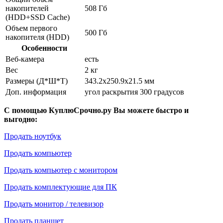
накопителей
508 Гб
(HDD+SSD Cache)
Объем первого
500 Гб
накопителя (HDD)
Особенности
Веб-камера
есть
Вес
2 кг
Размеры (Д*Ш*Т)
343.2x250.9x21.5 мм
Доп. информация
угол раскрытия 300 градусов
С помощью КуплюСрочно.ру Вы можете быстро и
выгодно:
Продать ноутбук
Продать компьютер
Продать компьютер с монитором
Продать комплектующие для ПК
Продать монитор / телевизор
Продать планшет