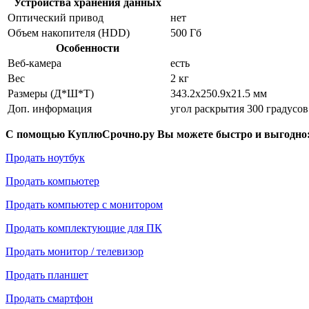
Устройства хранения данных
Оптический привод
нет
Объем накопителя (HDD)
500 Гб
Особенности
Веб-камера
есть
Вес
2 кг
Размеры (Д*Ш*Т)
343.2x250.9x21.5 мм
Доп. информация
угол раскрытия 300 градусов
С помощью КуплюСрочно.ру Вы можете быстро и выгодно
Продать ноутбук
Продать компьютер
Продать компьютер с монитором
Продать комплектующие для ПК
Продать монитор / телевизор
Продать планшет
Продать смартфон