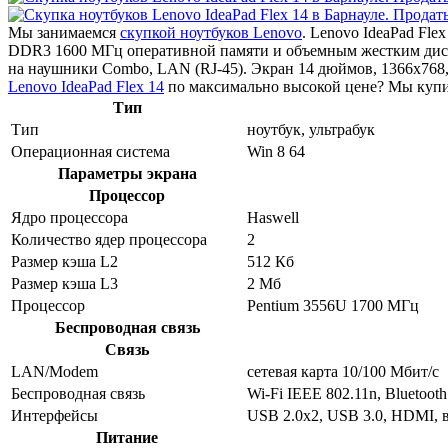
Мы занимаемся
скупкой ноутбуков Lenovo
. Lenovo IdeaPad Fle
DDR3 1600 МГц оперативной памяти и объемным жестким диском
на наушники Combo, LAN (RJ-45). Экран 14 дюймов, 1366x768
Lenovo IdeaPad Flex 14
по максимально высокой цене? Мы купим
Тип
Тип
ноутбук, ультрабук
Операционная система
Win 8 64
Параметры экрана
Процессор
Ядро процессора
Haswell
Количество ядер процессора
2
Размер кэша L2
512 Кб
Размер кэша L3
2 Мб
Процессор
Pentium 3556U 1700 МГц
Беспроводная связь
Связь
LAN/Modem
сетевая карта 10/100 Мбит/c
Беспроводная связь
Wi-Fi IEEE 802.11n, Bluetooth
Интерфейсы
USB 2.0x2, USB 3.0, HDMI, 
Питание