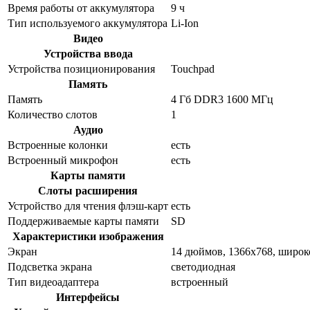
Время работы от аккумулятора
9 ч
Тип используемого аккумулятора
Li-Ion
Видео
Устройства ввода
Устройства позиционирования
Touchpad
Память
Память
4 Гб DDR3 1600 МГц
Количество слотов
1
Аудио
Встроенные колонки
есть
Встроенный микрофон
есть
Карты памяти
Слоты расширения
Устройство для чтения флэш-карт
есть
Поддерживаемые карты памяти
SD
Характеристики изображения
Экран
14 дюймов, 1366x768, широк
Подсветка экрана
светодиодная
Тип видеоадаптера
встроенный
Интерфейсы