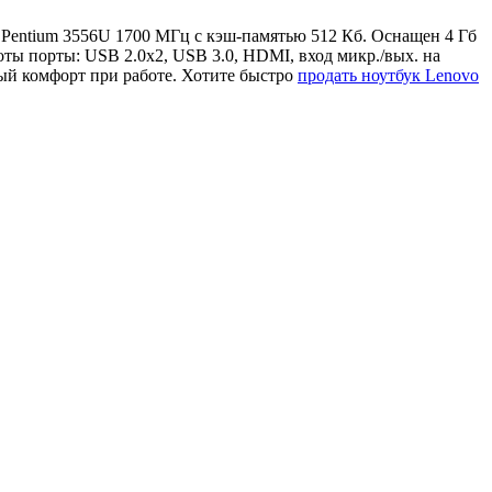
ра Pentium 3556U 1700 МГц с кэш-памятью 512 Кб. Оснащен 4 Гб
ты порты: USB 2.0x2, USB 3.0, HDMI, вход микр./вых. на
ый комфорт при работе. Хотите быстро
продать ноутбук Lenovo