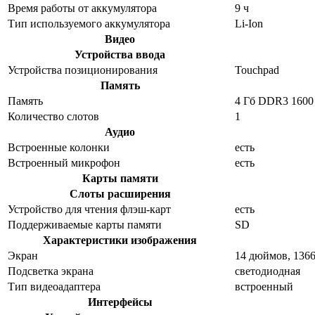
Время работы от аккумулятора
9 ч
Тип используемого аккумулятора
Li-Ion
Видео
Устройства ввода
Устройства позиционирования
Touchpad
Память
Память
4 Гб DDR3 160
Количество слотов
1
Аудио
Встроенные колонки
есть
Встроенный микрофон
есть
Карты памяти
Слоты расширения
Устройство для чтения флэш-карт
есть
Поддерживаемые карты памяти
SD
Характеристики изображения
Экран
14 дюймов, 136
Подсветка экрана
светодиодная
Тип видеоадаптера
встроенный
Интерфейсы