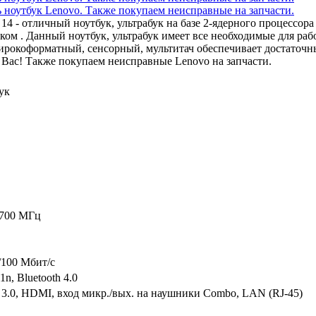
x 14 - отличный ноутбук, ультрабук на базе 2-ядерного процессо
 . Данный ноутбук, ультрабук имеет все необходимые для рабо
ирокоформатный, сенсорный, мультитач обеспечивает достаточн
Вас! Также покупаем неисправные Lenovo на запчасти.
ук
1700 МГц
/100 Мбит/c
1n, Bluetooth 4.0
3.0, HDMI, вход микр./вых. на наушники Combo, LAN (RJ-45)