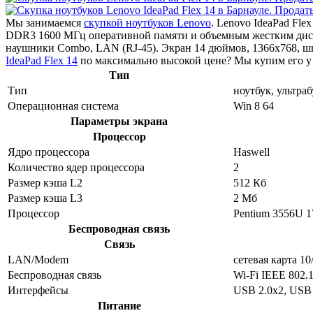
Мы занимаемся
скупкой ноутбуков Lenovo
. Lenovo IdeaPad Fle
DDR3 1600 МГц оперативной памяти и объемным жестким диском
наушники Combo, LAN (RJ-45). Экран 14 дюймов, 1366x768, ш
IdeaPad Flex 14
по максимально высокой цене? Мы купим его у 
Тип
Тип
ноутбук, ультраб
Операционная система
Win 8 64
Параметры экрана
Процессор
Ядро процессора
Haswell
Количество ядер процессора
2
Размер кэша L2
512 Кб
Размер кэша L3
2 Мб
Процессор
Pentium 3556U 
Беспроводная связь
Связь
LAN/Modem
сетевая карта 10
Беспроводная связь
Wi-Fi IEEE 802.1
Интерфейсы
USB 2.0x2, USB 
Питание