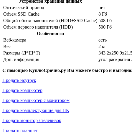
Устройства хранения данных
Оптический привод
нет
Объем SSD Cache
8 Гб
Общий объем накопителей (HDD+SSD Cache)
508 Гб
Объем первого накопителя (HDD)
500 Гб
Особенности
Веб-камера
есть
Вес
2 кг
Размеры (Д*Ш*Т)
343.2x250.9x21.
Доп. информация
угол раскрытия 
С помощью КуплюСрочно.ру Вы можете быстро и выгодно
Продать ноутбук
Продать компьютер
Продать компьютер с монитором
Продать комплектующие для ПК
Продать монитор / телевизор
Продать планшет