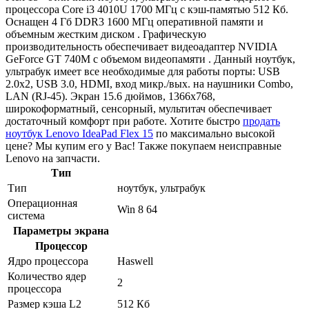
процессора Core i3 4010U 1700 МГц с кэш-памятью 512 Кб.
Оснащен 4 Гб DDR3 1600 МГц оперативной памяти и
объемным жестким диском . Графическую
производительность обеспечивает видеоадаптер NVIDIA
GeForce GT 740M с объемом видеопамяти . Данный ноутбук,
ультрабук имеет все необходимые для работы порты: USB
2.0x2, USB 3.0, HDMI, вход микр./вых. на наушники Combo,
LAN (RJ-45). Экран 15.6 дюймов, 1366x768,
широкоформатный, сенсорный, мультитач обеспечивает
достаточный комфорт при работе. Хотите быстро
продать
ноутбук Lenovo IdeaPad Flex 15
по максимально высокой
цене? Мы купим его у Вас! Также покупаем неисправные
Lenovo на запчасти.
Тип
Тип
ноутбук, ультрабук
Операционная
Win 8 64
система
Параметры экрана
Процессор
Ядро процессора
Haswell
Количество ядер
2
процессора
Размер кэша L2
512 Кб