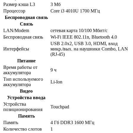
Размер кэша L3
3 Мб
Процессор
Core i3 4010U 1700 МГц
Беспроводная связь
Связь
LAN/Modem
сетевая карта 10/100 Мбит/c
Беспроводная связь
Wi-Fi IEEE 802.11n, Bluetooth 4.0
USB 2.0x2, USB 3.0, HDMI, вход
Интерфейсы
микр./вых. на наушники Combo, LAN
(RJ-45)
Питание
Время работы от
9 ч
аккумулятора
Тип используемого
Li-Ion
аккумулятора
Видео
Устройства ввода
Устройства
Touchpad
позиционирования
Память
Память
4 Гб DDR3 1600 МГц
Количество слотов
1