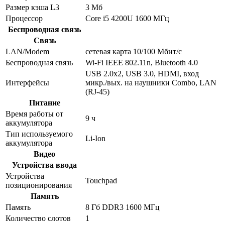
Размер кэша L3
3 Мб
Процессор
Core i5 4200U 1600 МГц
Беспроводная связь
Связь
LAN/Modem
сетевая карта 10/100 Мбит/c
Беспроводная связь
Wi-Fi IEEE 802.11n, Bluetooth 4.0
USB 2.0x2, USB 3.0, HDMI, вход
Интерфейсы
микр./вых. на наушники Combo, LAN
(RJ-45)
Питание
Время работы от
9 ч
аккумулятора
Тип используемого
Li-Ion
аккумулятора
Видео
Устройства ввода
Устройства
Touchpad
позиционирования
Память
Память
8 Гб DDR3 1600 МГц
Количество слотов
1