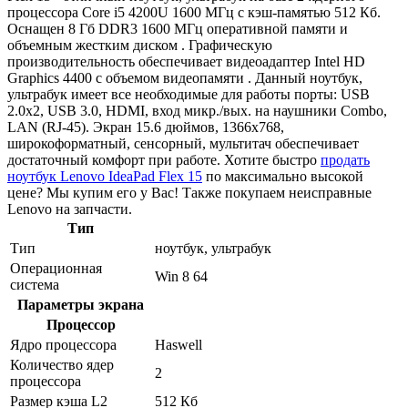
процессора Core i5 4200U 1600 МГц с кэш-памятью 512 Кб.
Оснащен 8 Гб DDR3 1600 МГц оперативной памяти и
объемным жестким диском . Графическую
производительность обеспечивает видеоадаптер Intel HD
Graphics 4400 с объемом видеопамяти . Данный ноутбук,
ультрабук имеет все необходимые для работы порты: USB
2.0x2, USB 3.0, HDMI, вход микр./вых. на наушники Combo,
LAN (RJ-45). Экран 15.6 дюймов, 1366x768,
широкоформатный, сенсорный, мультитач обеспечивает
достаточный комфорт при работе. Хотите быстро
продать
ноутбук Lenovo IdeaPad Flex 15
по максимально высокой
цене? Мы купим его у Вас! Также покупаем неисправные
Lenovo на запчасти.
Тип
Тип
ноутбук, ультрабук
Операционная
Win 8 64
система
Параметры экрана
Процессор
Ядро процессора
Haswell
Количество ядер
2
процессора
Размер кэша L2
512 Кб