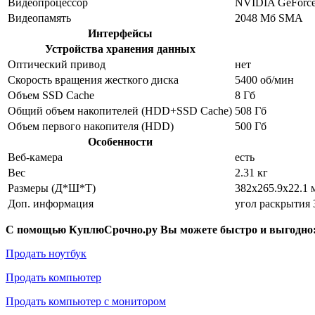
Видеопроцессор
NVIDIA GeForc
Видеопамять
2048 Мб SMA
Интерфейсы
Устройства хранения данных
Оптический привод
нет
Скорость вращения жесткого диска
5400 об/мин
Объем SSD Cache
8 Гб
Общий объем накопителей (HDD+SSD Cache)
508 Гб
Объем первого накопителя (HDD)
500 Гб
Особенности
Веб-камера
есть
Вес
2.31 кг
Размеры (Д*Ш*Т)
382x265.9x22.1 
Доп. информация
угол раскрытия 
С помощью КуплюСрочно.ру Вы можете быстро и выгодно
Продать ноутбук
Продать компьютер
Продать компьютер с монитором