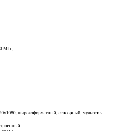
00 МГц
920x1080, широкоформатный, сенсорный, мультитач
строенный