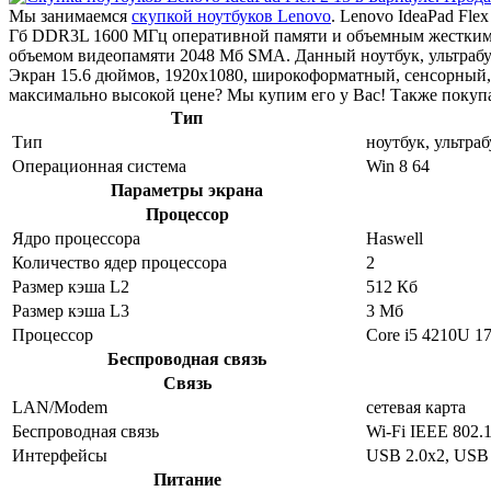
Мы занимаемся
скупкой ноутбуков Lenovo
. Lenovo IdeaPad Fle
Гб DDR3L 1600 МГц оперативной памяти и объемным жестким 
объемом видеопамяти 2048 Мб SMA. Данный ноутбук, ультрабук
Экран 15.6 дюймов, 1920x1080, широкоформатный, сенсорный,
максимально высокой цене? Мы купим его у Вас! Также покупа
Тип
Тип
ноутбук, ультраб
Операционная система
Win 8 64
Параметры экрана
Процессор
Ядро процессора
Haswell
Количество ядер процессора
2
Размер кэша L2
512 Кб
Размер кэша L3
3 Мб
Процессор
Core i5 4210U 1
Беспроводная связь
Связь
LAN/Modem
сетевая карта
Беспроводная связь
Wi-Fi IEEE 802.1
Интерфейсы
USB 2.0x2, USB 
Питание