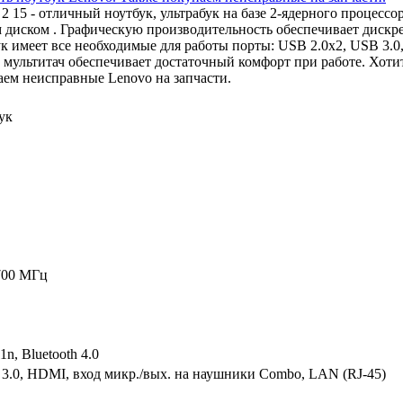
x 2 15 - отличный ноутбук, ультрабук на базе 2-ядерного процес
диском . Графическую производительность обеспечивает дискр
 имеет все необходимые для работы порты: USB 2.0x2, USB 3.0
 мультитач обеспечивает достаточный комфорт при работе. Хоти
ем неисправные Lenovo на запчасти.
ук
700 МГц
1n, Bluetooth 4.0
3.0, HDMI, вход микр./вых. на наушники Combo, LAN (RJ-45)