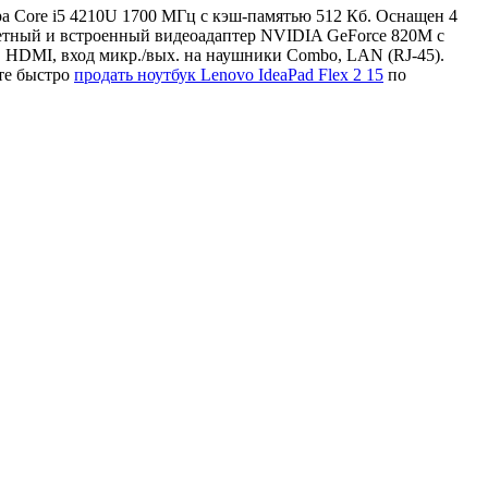
сора Core i5 4210U 1700 МГц с кэш-памятью 512 Кб. Оснащен 4
етный и встроенный видеоадаптер NVIDIA GeForce 820M с
, HDMI, вход микр./вых. на наушники Combo, LAN (RJ-45).
те быстро
продать ноутбук Lenovo IdeaPad Flex 2 15
по