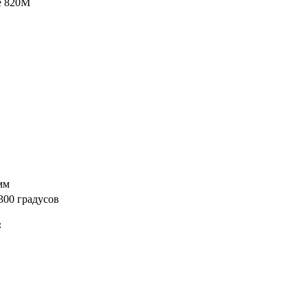
e 820M
мм
300 градусов
: