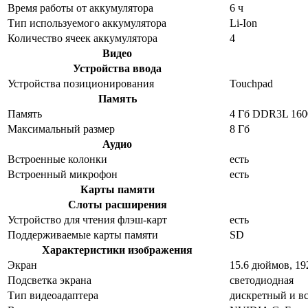
Время работы от аккумулятора
6 ч
Тип используемого аккумулятора
Li-Ion
Количество ячеек аккумулятора
4
Видео
Устройства ввода
Устройства позиционирования
Touchpad
Память
Память
4 Гб DDR3L 16
Максимальный размер
8 Гб
Аудио
Встроенные колонки
есть
Встроенный микрофон
есть
Карты памяти
Слоты расширения
Устройство для чтения флэш-карт
есть
Поддерживаемые карты памяти
SD
Характеристики изображения
Экран
15.6 дюймов, 1
Подсветка экрана
светодиодная
Тип видеоадаптера
дискретный и в