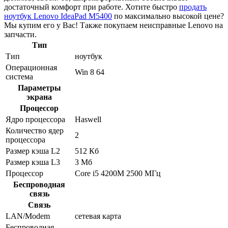
достаточный комфорт при работе. Хотите быстро
продать
ноутбук Lenovo IdeaPad M5400
по максимально высокой цене?
Мы купим его у Вас! Также покупаем неисправные Lenovo на
запчасти.
Тип
Тип
ноутбук
Операционная
Win 8 64
система
Параметры
экрана
Процессор
Ядро процессора
Haswell
Количество ядер
2
процессора
Размер кэша L2
512 Кб
Размер кэша L3
3 Мб
Процессор
Core i5 4200M 2500 МГц
Беспроводная
связь
Связь
LAN/Modem
сетевая карта
Беспроводная