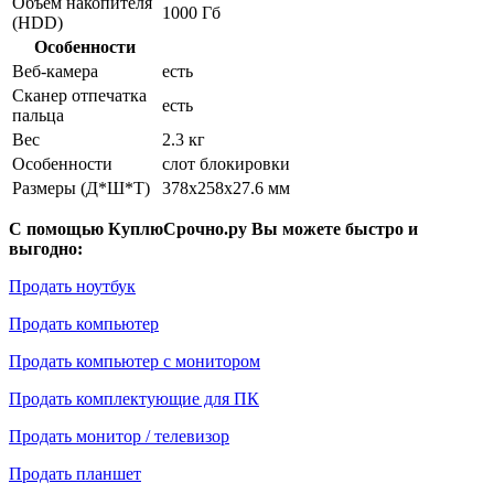
Объем накопителя
1000 Гб
(HDD)
Особенности
Веб-камера
есть
Сканер отпечатка
есть
пальца
Вес
2.3 кг
Особенности
слот блокировки
Размеры (Д*Ш*Т)
378x258x27.6 мм
С помощью КуплюСрочно.ру Вы можете быстро и
выгодно:
Продать ноутбук
Продать компьютер
Продать компьютер с монитором
Продать комплектующие для ПК
Продать монитор / телевизор
Продать планшет