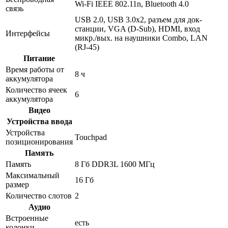
Wi-Fi IEEE 802.11n, Bluetooth 4.0
связь
USB 2.0, USB 3.0x2, разъем для док-
станции, VGA (D-Sub), HDMI, вход
Интерфейсы
микр./вых. на наушники Combo, LAN
(RJ-45)
Питание
Время работы от
8 ч
аккумулятора
Количество ячеек
6
аккумулятора
Видео
Устройства ввода
Устройства
Touchpad
позиционирования
Память
Память
8 Гб DDR3L 1600 МГц
Максимальный
16 Гб
размер
Количество слотов
2
Аудио
Встроенные
есть
колонки