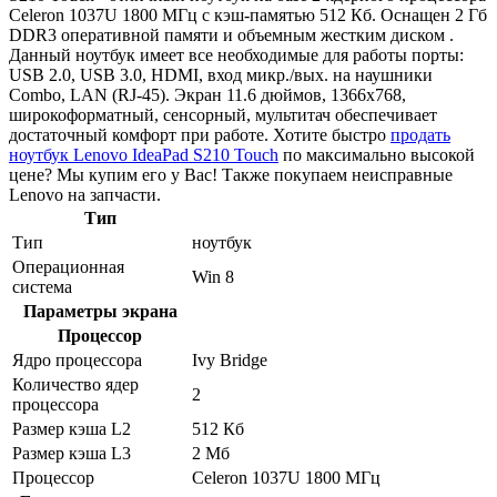
Celeron 1037U 1800 МГц с кэш-памятью 512 Кб. Оснащен 2 Гб
DDR3 оперативной памяти и объемным жестким диском .
Данный ноутбук имеет все необходимые для работы порты:
USB 2.0, USB 3.0, HDMI, вход микр./вых. на наушники
Combo, LAN (RJ-45). Экран 11.6 дюймов, 1366x768,
широкоформатный, сенсорный, мультитач обеспечивает
достаточный комфорт при работе. Хотите быстро
продать
ноутбук Lenovo IdeaPad S210 Touch
по максимально высокой
цене? Мы купим его у Вас! Также покупаем неисправные
Lenovo на запчасти.
Тип
Тип
ноутбук
Операционная
Win 8
система
Параметры экрана
Процессор
Ядро процессора
Ivy Bridge
Количество ядер
2
процессора
Размер кэша L2
512 Кб
Размер кэша L3
2 Мб
Процессор
Celeron 1037U 1800 МГц