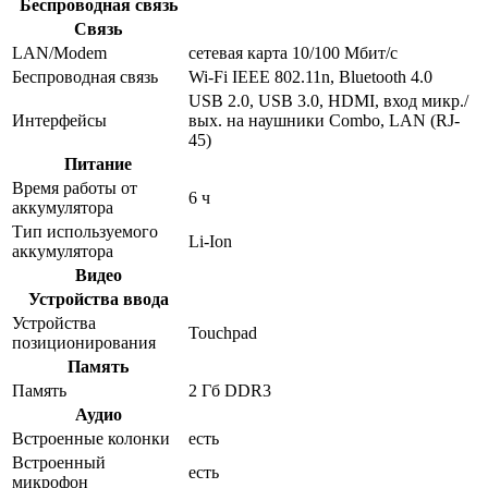
Беспроводная связь
Связь
LAN/Modem
сетевая карта 10/100 Мбит/c
Беспроводная связь
Wi-Fi IEEE 802.11n, Bluetooth 4.0
USB 2.0, USB 3.0, HDMI, вход микр./
Интерфейсы
вых. на наушники Combo, LAN (RJ-
45)
Питание
Время работы от
6 ч
аккумулятора
Тип используемого
Li-Ion
аккумулятора
Видео
Устройства ввода
Устройства
Touchpad
позиционирования
Память
Память
2 Гб DDR3
Аудио
Встроенные колонки
есть
Встроенный
есть
микрофон