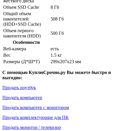
жесткого диска
Объем SSD Cache
8 Гб
Общий объем
накопителей
508 Гб
(HDD+SSD Cache)
Объем первого
500 Гб
накопителя (HDD)
Особенности
Веб-камера
есть
Вес
1.5 кг
Размеры (Д*Ш*Т)
299x207x23 мм
С помощью КуплюСрочно.ру Вы можете быстро и
выгодно:
Продать ноутбук
Продать компьютер
Продать компьютер с монитором
Продать комплектующие для ПК
Продать монитор / телевизор