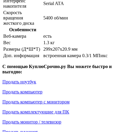
Интерфейс
Serial ATA
накопителя
Скорость
вращения
5400 об/мин
жесткого диска
Особенности
Веб-камера
есть
Вес
1.3 кг
Размеры (Д*Ш*Т)
299x207x20.9 мм
Доп. информация
встроенная камера 0.3/1 МПикс
С помощью КуплюСрочно.ру Вы можете быстро и
выгодно:
Продать ноутбук
Продать компьютер
Продать компьютер с монитором
Продать комплектующие для ПК
Продать монитор / телевизор
Продать планшет