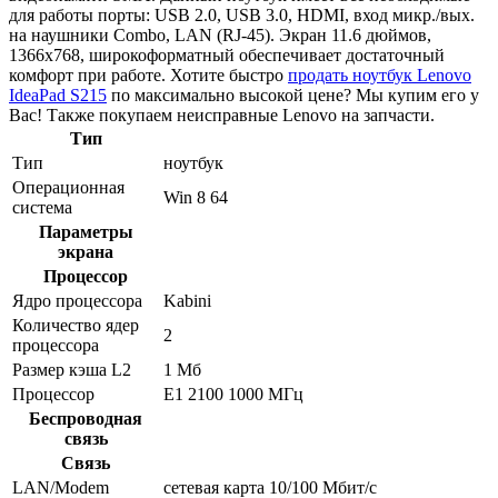
для работы порты: USB 2.0, USB 3.0, HDMI, вход микр./вых.
на наушники Combo, LAN (RJ-45). Экран 11.6 дюймов,
1366x768, широкоформатный обеспечивает достаточный
комфорт при работе. Хотите быстро
продать ноутбук Lenovo
IdeaPad S215
по максимально высокой цене? Мы купим его у
Вас! Также покупаем неисправные Lenovo на запчасти.
Тип
Тип
ноутбук
Операционная
Win 8 64
система
Параметры
экрана
Процессор
Ядро процессора
Kabini
Количество ядер
2
процессора
Размер кэша L2
1 Мб
Процессор
E1 2100 1000 МГц
Беспроводная
связь
Связь
LAN/Modem
сетевая карта 10/100 Мбит/c