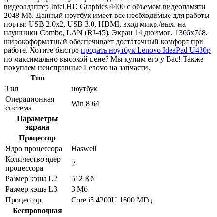
видеоадаптер Intel HD Graphics 4400 с объемом видеопамяти
2048 Мб. Данный ноутбук имеет все необходимые для работы
порты: USB 2.0x2, USB 3.0, HDMI, вход микр./вых. на
наушники Combo, LAN (RJ-45). Экран 14 дюймов, 1366x768,
широкоформатный обеспечивает достаточный комфорт при
работе. Хотите быстро
продать ноутбук Lenovo IdeaPad U430p
по максимально высокой цене? Мы купим его у Вас! Также
покупаем неисправные Lenovo на запчасти.
Тип
Тип
ноутбук
Операционная
Win 8 64
система
Параметры
экрана
Процессор
Ядро процессора
Haswell
Количество ядер
2
процессора
Размер кэша L2
512 Кб
Размер кэша L3
3 Мб
Процессор
Core i5 4200U 1600 МГц
Беспроводная