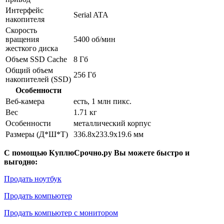
Интерфейс
Serial ATA
накопителя
Скорость
вращения
5400 об/мин
жесткого диска
Объем SSD Cache
8 Гб
Общий объем
256 Гб
накопителей (SSD)
Особенности
Веб-камера
есть, 1 млн пикс.
Вес
1.71 кг
Особенности
металлический корпус
Размеры (Д*Ш*Т)
336.8x233.9x19.6 мм
С помощью КуплюСрочно.ру Вы можете быстро и
выгодно:
Продать ноутбук
Продать компьютер
Продать компьютер с монитором