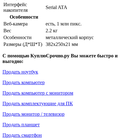
Интерфейс
Serial ATA
накопителя
Особенности
Веб-камера
есть, 1 млн пикс.
Вес
2.2 кг
Особенности
металлический корпус
Размеры (Д*Ш*Т)
382x250x21 мм
С помощью КуплюСрочно.ру Вы можете быстро и
выгодно:
Продать ноутбук
Продать компьютер
Продать компьютер с монитором
Продать комплектующие для ПК
Продать монитор / телевизор
Продать планшет
Продать смартфон