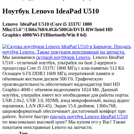
Ноутбук Lenovo IdeaPad U510
Lenovo IdeaPad U510 (Core i5 3337U 1800
Mhz/15.6"/1366x768/6.0Gb/500Gb/DVD-RW/Intel HD
Graphics 4000/Wi-Fi/Bluetooth/Win 8 64)
Мы занимаемся
скупкой ноутбуков Lenovo
. Lenovo IdeaPad
U510 - отличный ноутбук, ультрабук на базе 2-ядерного
процессора Core i5 3337U 1800 МГц с кэш-памятью 512 Кб.
Оснащен 6 Гб DDR3 1600 МГц оперативной памяти и
объемным жестким диском 500 Гб. Графическую
производительность обеспечивает видеоадаптер Intel HD
Graphics 4000 с объемом видеопамяти 1024 Мб. Данный
ноутбук, ультрабук имеет все необходимые для работы порты:
USB 2.0x2, USB 3.0, HDMI, вход микрофонный, выход аудио/
наушники, LAN (RJ-45). Экран 15.6 дюймов, 1366x768,
широкоформатный обеспечивает достаточный комфорт при
работе. Хотите быстро
продать ноутбук Lenovo IdeaPad U510
по максимально высокой цене? Мы купим его у Вас! Также
покупаем неисправные Lenovo на запчасти.
Тип