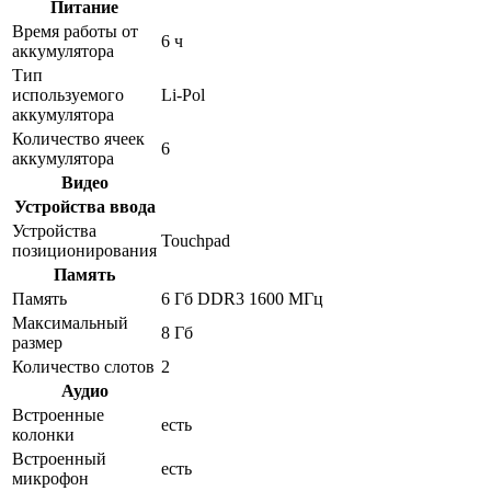
Питание
Время работы от
6 ч
аккумулятора
Тип
используемого
Li-Pol
аккумулятора
Количество ячеек
6
аккумулятора
Видео
Устройства ввода
Устройства
Touchpad
позиционирования
Память
Память
6 Гб DDR3 1600 МГц
Максимальный
8 Гб
размер
Количество слотов
2
Аудио
Встроенные
есть
колонки
Встроенный
есть
микрофон