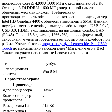
процессора Core i5 4200U 1600 МГц с кэш-памятью 512 Кб.
Оснащен 8 Гб DDR3L 1600 МГц оперативной памяти и
объемным жестким диском . Графическую
производительность обеспечивает встроенный видеоадаптер
Intel HD Graphics 4400 с объемом видеопамяти SMA. Данный
ноутбук имеет все необходимые для работы порты: USB 2.0x2,
USB 3.0, HDMI, вход микр./вых. на наушники Combo, LAN
(RJ-45). Экран 15.6 дюймов, 1366x768, широкоформатный,
сенсорный, мультитач обеспечивает достаточный комфорт при
работе. Хотите быстро
продать ноутбук Lenovo IdeaPad U530
Touch
по максимально высокой цене? Мы купим его у Вас!
Также покупаем неисправные Lenovo на запчасти.
Тип
Тип
ноутбук
Операционная
Win 8 64
система
Параметры экрана
Процессор
Ядро процессора
Haswell
Количество ядер
2
процессора
Размер кэша L2
512 Кб
Размер кэша L3
3 Мб