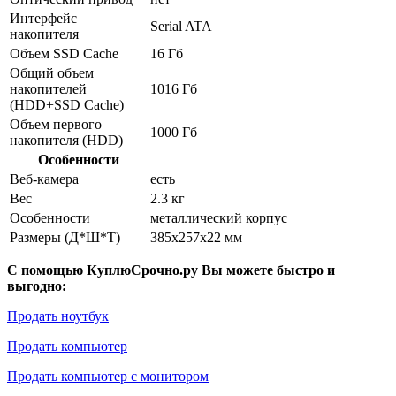
Интерфейс
Serial ATA
накопителя
Объем SSD Cache
16 Гб
Общий объем
накопителей
1016 Гб
(HDD+SSD Cache)
Объем первого
1000 Гб
накопителя (HDD)
Особенности
Веб-камера
есть
Вес
2.3 кг
Особенности
металлический корпус
Размеры (Д*Ш*Т)
385x257x22 мм
С помощью КуплюСрочно.ру Вы можете быстро и
выгодно:
Продать ноутбук
Продать компьютер
Продать компьютер с монитором