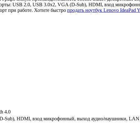
орты: USB 2.0, USB 3.0x2, VGA (D-Sub), HDMI, вход микрофонн
рт при работе. Хотите быстро
продать ноутбук Lenovo IdeaPad 
th 4.0
(D-Sub), HDMI, вход микрофонный, выход аудио/наушники, LAN 