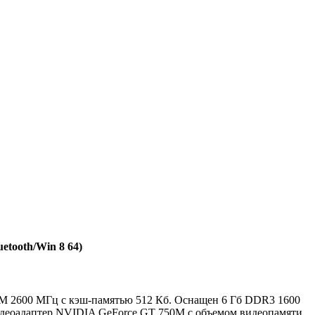
tooth/Win 8 64)
230M 2600 МГц с кэш-памятью 512 Кб. Оснащен 6 Гб DDR3 1600
идеоадаптер NVIDIA GeForce GT 750M с объемом видеопамяти