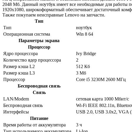
2048 Мб. Данный ноутбук имеет все необходимые для работы п
1920x1080, широкоформатный обеспечивает достаточный комфо
Также покупаем неисправные Lenovo на запчасти.
Тип
Тип
ноутбук
Операционная система
Win 8 64
Параметры экрана
Процессор
Ядро процессора
Ivy Bridge
Количество ядер процессора
2
Размер кэша L2
512 Кб
Размер кэша L3
3 Мб
Процессор
Core i5 3230M 2600 МГц
Беспроводная связь
Связь
LAN/Modem
сетевая карта 1000 Мбит/c
Беспроводная связь
Wi-Fi IEEE 802.11n, Bluetoo
Интерфейсы
USB 2.0, USB 3.0x2, VGA 
Питание
Время работы от аккумулятора
3 ч
Тип используемого аккумулятора
Li-Ion