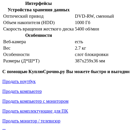
Интерфейсы
Устройства хранения данных
Оптический привод
DVD-RW, сменный
Объем накопителя (HDD)
1000 Гб
Скорость вращения жесткого диска
5400 об/мин
Особенности
Веб-камера
есть
Вес
2.7 кг
Особенности
слот блокировки
Размеры (Д*Ш*Т)
387x259x36 мм
С помощью КуплюСрочно.ру Вы можете быстро и выгодно
Продать ноутбук
Продать компьютер
Продать компьютер с монитором
Продать комплектующие для ПК
Продать монитор / телевизор