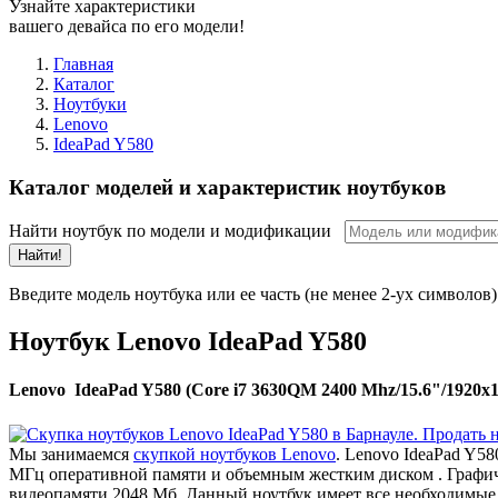
Узнайте характеристики
вашего девайса по его модели!
Главная
Каталог
Ноутбуки
Lenovo
IdeaPad Y580
Каталог моделей и характеристик ноутбуков
Найти ноутбук по модели и модификации
Найти!
Введите модель ноутбука или ее часть (не менее 2-ух символов)
Ноутбук Lenovo IdeaPad Y580
Lenovo IdeaPad Y580 (Core i7 3630QM 2400 Mhz/15.6"/1920
Мы занимаемся
скупкой ноутбуков Lenovo
. Lenovo IdeaPad Y5
МГц оперативной памяти и объемным жестким диском . Графи
видеопамяти 2048 Мб. Данный ноутбук имеет все необходимые 