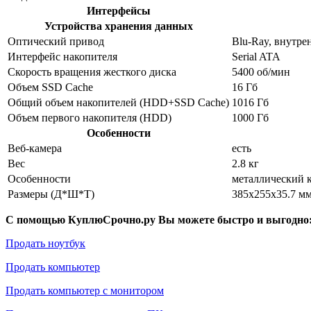
Интерфейсы
Устройства хранения данных
Оптический привод
Blu-Ray, внутре
Интерфейс накопителя
Serial ATA
Скорость вращения жесткого диска
5400 об/мин
Объем SSD Cache
16 Гб
Общий объем накопителей (HDD+SSD Cache)
1016 Гб
Объем первого накопителя (HDD)
1000 Гб
Особенности
Веб-камера
есть
Вес
2.8 кг
Особенности
металлический к
Размеры (Д*Ш*Т)
385x255x35.7 м
С помощью КуплюСрочно.ру Вы можете быстро и выгодно
Продать ноутбук
Продать компьютер
Продать компьютер с монитором