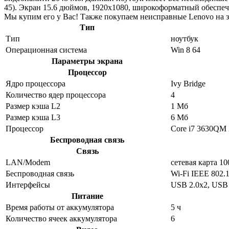
45). Экран 15.6 дюймов, 1920x1080, широкоформатный обеспеч
Мы купим его у Вас! Также покупаем неисправные Lenovo на з
Тип
Тип
ноутбук
Операционная система
Win 8 64
Параметры экрана
Процессор
Ядро процессора
Ivy Bridge
Количество ядер процессора
4
Размер кэша L2
1 Мб
Размер кэша L3
6 Мб
Процессор
Core i7 3630QM
Беспроводная связь
Связь
LAN/Modem
сетевая карта 1
Беспроводная связь
Wi-Fi IEEE 802.
Интерфейсы
USB 2.0x2, USB 
Питание
Время работы от аккумулятора
5 ч
Количество ячеек аккумулятора
6