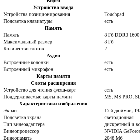
Видео
Устройства ввода
Устройства позиционирования
Touchpad
Подсветка клавиатуры
есть
Память
Память
8 Гб DDR3 160
Максимальный размер
8 Гб
Количество слотов
2
Аудио
Встроенные колонки
есть
Встроенный микрофон
есть
Карты памяти
Слоты расширения
Устройство для чтения флэш-карт
есть
Поддерживаемые карты памяти
MS, MS PRO, SD
Характеристики изображения
Экран
15.6 дюймов, 1
Подсветка экрана
светодиодная
Тип видеоадаптера
дискретный и в
Видеопроцессор
NVIDIA GeForc
Видеопамять
2048 Мб