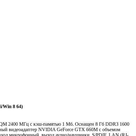
/Win 8 64)
3630QM 2400 МГц с кэш-памятью 1 Мб. Оснащен 8 Гб DDR3 1600
нный видеоадаптер NVIDIA GeForce GTX 660M с объемом
вход микрофонный, выход аудио/наушники, S/PDIF, LAN (RJ-