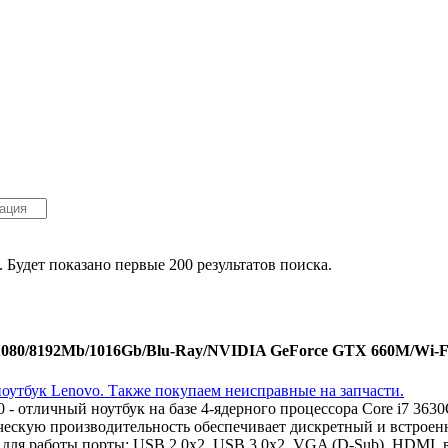
. Будет показано первые 200 результатов поиска.
x1080/8192Mb/1016Gb/Blu-Ray/NVIDIA GeForce GTX 660M/Wi-Fi
80 - отличный ноутбук на базе 4-ядерного процессора Core i7 
ческую производительность обеспечивает дискретный и встрое
для работы порты: USB 2.0x2, USB 3.0x2, VGA (D-Sub), HDMI, 