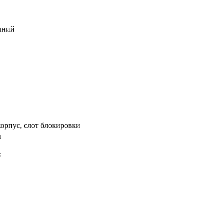
нний
орпус, слот блокировки
м
: