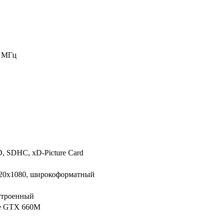
0 МГц
, SDHC, xD-Picture Card
920x1080, широкоформатный
строенный
e GTX 660M