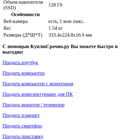
Объем накопителя
128 Гб
(SSD)
Особенности
Веб-камера
есть, 1 млн пикс.
Вес
1.54 кг
Размеры (Д*Ш*Т)
333.4x224.8x16.9 мм
С помощью КуплюСрочно.ру Вы можете быстро и
выгодно:
Продать ноутбук
Продать компьютер
Продать компьютер с монитором
Продать комплектующие для ПК
Продать монитор / телевизор
Продать планшет
Продать смартфон
Продать приставку