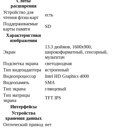
Слоты
расширения
Устройство для
есть
чтения флэш-карт
Поддерживаемые
SD
карты памяти
Характеристики
изображения
13.3 дюймов, 1600x900,
Экран
широкоформатный, сенсорный,
мультитач
Подсветка экрана
светодиодная
Тип видеоадаптера
встроенный
Видеопроцессор
Intel HD Graphics 4000
Видеопамять
SMA
Тип экрана
глянцевый
Тип матрицы
TFT IPS
экрана
Интерфейсы
Устройства
хранения данных
Оптический привод
нет