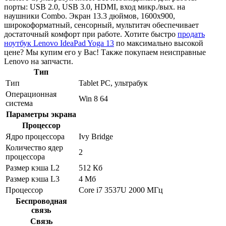
порты: USB 2.0, USB 3.0, HDMI, вход микр./вых. на
наушники Combo. Экран 13.3 дюймов, 1600x900,
широкоформатный, сенсорный, мультитач обеспечивает
достаточный комфорт при работе. Хотите быстро
продать
ноутбук Lenovo IdeaPad Yoga 13
по максимально высокой
цене? Мы купим его у Вас! Также покупаем неисправные
Lenovo на запчасти.
Тип
Тип
Tablet PC, ультрабук
Операционная
Win 8 64
система
Параметры экрана
Процессор
Ядро процессора
Ivy Bridge
Количество ядер
2
процессора
Размер кэша L2
512 Кб
Размер кэша L3
4 Мб
Процессор
Core i7 3537U 2000 МГц
Беспроводная
связь
Связь