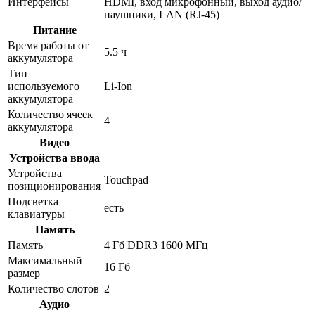
Интерфейсы
HDMI, вход микрофонный, выход аудио/
наушники, LAN (RJ-45)
Питание
Время работы от
5.5 ч
аккумулятора
Тип
используемого
Li-Ion
аккумулятора
Количество ячеек
4
аккумулятора
Видео
Устройства ввода
Устройства
Touchpad
позиционирования
Подсветка
есть
клавиатуры
Память
Память
4 Гб DDR3 1600 МГц
Максимальный
16 Гб
размер
Количество слотов
2
Аудио