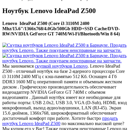
Ноутбук Lenovo IdeaPad Z500
Lenovo IdeaPad Z500 (Core i3 3110M 2400
Mhz/15.6"/1366x768/4.0Gb/508Gb HDD+SSD Cache/DVD-
RW/NVIDIA GeForce GT 740M/Wi-Fi/Bluetooth/Win 8 64)
Мы занимаемся
скупкой ноутбуков Lenovo
. Lenovo IdeaPad
Z500 - отличный ноутбук на базе 2-ядерного процессора Core
i3 3110M 2400 МГц с кэш-памятью 512 Кб. Оснащен 4 Гб
DDR3 1600 МГц оперативной памяти и объемным жестким
диском . Графическую производительность обеспечивает
видеоадаптер NVIDIA GeForce GT 740M с объемом
видеопамяти . Данный ноутбук имеет все необходимые для
работы порты: USB 2.0x2, USB 3.0, VGA (D-Sub), HDMI, вход
микрофонный, выход аудио/наушники, LAN (RJ-45). Экран
15.6 дюймов, 1366x768, широкоформатный обеспечивает
достаточный комфорт при работе. Хотите быстро
продать
ноутбук Lenovo IdeaPad Z500
по максимально высокой цене?
Мы купим его у Вас! Также покупаем неисправные Lenovo на