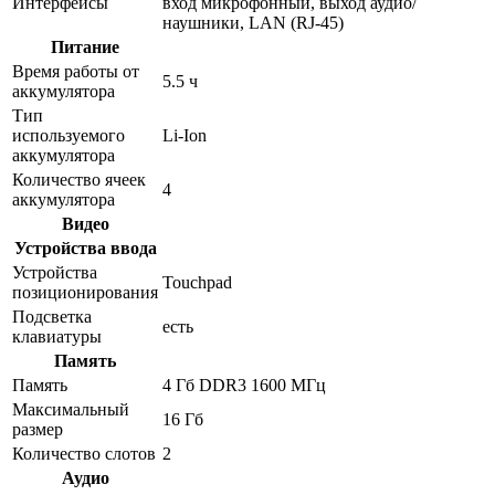
Интерфейсы
вход микрофонный, выход аудио/
наушники, LAN (RJ-45)
Питание
Время работы от
5.5 ч
аккумулятора
Тип
используемого
Li-Ion
аккумулятора
Количество ячеек
4
аккумулятора
Видео
Устройства ввода
Устройства
Touchpad
позиционирования
Подсветка
есть
клавиатуры
Память
Память
4 Гб DDR3 1600 МГц
Максимальный
16 Гб
размер
Количество слотов
2
Аудио