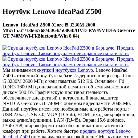
Ноутбук Lenovo IdeaPad Z500
Lenovo IdeaPad Z500 (Core i5 3230M 2600
Mhz/15.6"/1366x768/4.0Gb/500Gb/DVD-RW/NVIDIA GeForce
GT 740M/Wi-Fi/Bluetooth/Win 8 64)
Мы занимаемся
скупкой ноутбуков Lenovo
. Lenovo IdeaPad
Z500 - отличный ноутбук на базе 2-ядерного процессора Core
i5 3230M 2600 МГц с кэш-памятью 512 Кб. Оснащен 4 Гб
DDR3 1600 МГц оперативной памяти и объемным жестким
диском 500 Гб. Графическую производительность
обеспечивает дискретный и встроенный видеоадаптер
NVIDIA GeForce GT 740M с объемом видеопамяти 2048 Мб.
Данный ноутбук имеет все необходимые для работы порты:
USB 2.0x2, USB 3.0, VGA (D-Sub), HDMI, вход микрофонный,
выход аудио/наушники, LAN (RJ-45). Экран 15.6 дюймов,
1366x768, широкоформатный обеспечивает достаточный
комфорт при работе. Хотите быстро
продать ноутбук Lenovo
IdeaPad Z500
по максимально высокой цене? Мы купим его у