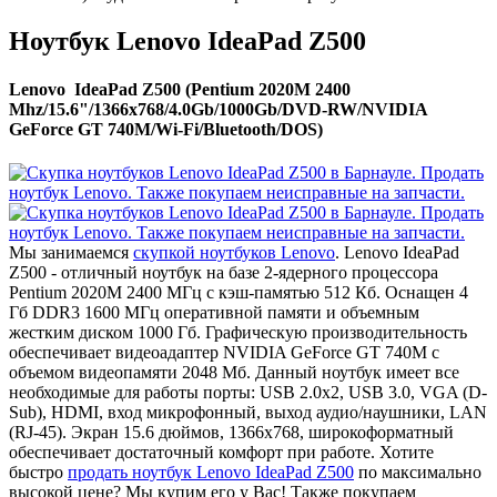
Ноутбук Lenovo IdeaPad Z500
Lenovo IdeaPad Z500 (Pentium 2020M 2400
Mhz/15.6"/1366x768/4.0Gb/1000Gb/DVD-RW/NVIDIA
GeForce GT 740M/Wi-Fi/Bluetooth/DOS)
Мы занимаемся
скупкой ноутбуков Lenovo
. Lenovo IdeaPad
Z500 - отличный ноутбук на базе 2-ядерного процессора
Pentium 2020M 2400 МГц с кэш-памятью 512 Кб. Оснащен 4
Гб DDR3 1600 МГц оперативной памяти и объемным
жестким диском 1000 Гб. Графическую производительность
обеспечивает видеоадаптер NVIDIA GeForce GT 740M с
объемом видеопамяти 2048 Мб. Данный ноутбук имеет все
необходимые для работы порты: USB 2.0x2, USB 3.0, VGA (D-
Sub), HDMI, вход микрофонный, выход аудио/наушники, LAN
(RJ-45). Экран 15.6 дюймов, 1366x768, широкоформатный
обеспечивает достаточный комфорт при работе. Хотите
быстро
продать ноутбук Lenovo IdeaPad Z500
по максимально
высокой цене? Мы купим его у Вас! Также покупаем