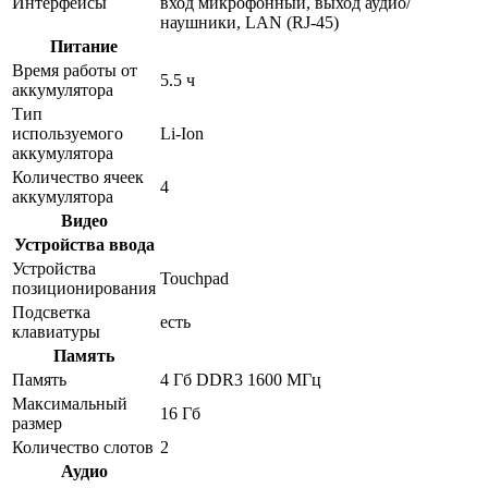
Интерфейсы
вход микрофонный, выход аудио/
наушники, LAN (RJ-45)
Питание
Время работы от
5.5 ч
аккумулятора
Тип
используемого
Li-Ion
аккумулятора
Количество ячеек
4
аккумулятора
Видео
Устройства ввода
Устройства
Touchpad
позиционирования
Подсветка
есть
клавиатуры
Память
Память
4 Гб DDR3 1600 МГц
Максимальный
16 Гб
размер
Количество слотов
2
Аудио