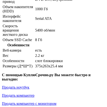
привод
Объем накопителя
1000 Гб
(HDD)
Интерфейс
Serial ATA
накопителя
Скорость
вращения
5400 об/мин
жесткого диска
Объем SSD Cache
8 Гб
Особенности
Веб-камера
есть
Вес
2.2 кг
Особенности
слот блокировки
Размеры (Д*Ш*Т)
375x263x25.4 мм
С помощью КуплюСрочно.ру Вы можете быстро и
выгодно:
Продать ноутбук
Продать компьютер
Продать компьютер с монитором