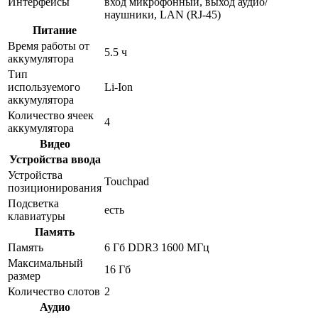
Интерфейсы
вход микрофонный, выход аудио/
наушники, LAN (RJ-45)
Питание
Время работы от
5.5 ч
аккумулятора
Тип
используемого
Li-Ion
аккумулятора
Количество ячеек
4
аккумулятора
Видео
Устройства ввода
Устройства
Touchpad
позиционирования
Подсветка
есть
клавиатуры
Память
Память
6 Гб DDR3 1600 МГц
Максимальный
16 Гб
размер
Количество слотов
2
Аудио