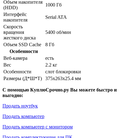
Объем накопителя
1000 Гб
(HDD)
Интерфейс
Serial ATA
накопителя
Скорость
вращения
5400 об/мин
жесткого диска
Объем SSD Cache
8 Гб
Особенности
Веб-камера
есть
Вес
2.2 кг
Особенности
слот блокировки
Размеры (Д*Ш*Т)
375x263x25.4 мм
С помощью КуплюСрочно.ру Вы можете быстро и
выгодно:
Продать ноутбук
Продать компьютер
Продать компьютер с монитором
Продать комплектующие для ПК