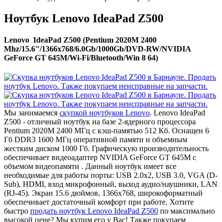
Ноутбук Lenovo IdeaPad Z500
Lenovo IdeaPad Z500 (Pentium 2020M 2400
Mhz/15.6"/1366x768/6.0Gb/1000Gb/DVD-RW/NVIDIA
GeForce GT 645M/Wi-Fi/Bluetooth/Win 8 64)
Мы занимаемся
скупкой ноутбуков Lenovo
. Lenovo IdeaPad
Z500 - отличный ноутбук на базе 2-ядерного процессора
Pentium 2020M 2400 МГц с кэш-памятью 512 Кб. Оснащен 6
Гб DDR3 1600 МГц оперативной памяти и объемным
жестким диском 1000 Гб. Графическую производительность
обеспечивает видеоадаптер NVIDIA GeForce GT 645M с
объемом видеопамяти . Данный ноутбук имеет все
необходимые для работы порты: USB 2.0x2, USB 3.0, VGA (D-
Sub), HDMI, вход микрофонный, выход аудио/наушники, LAN
(RJ-45). Экран 15.6 дюймов, 1366x768, широкоформатный
обеспечивает достаточный комфорт при работе. Хотите
быстро
продать ноутбук Lenovo IdeaPad Z500
по максимально
высокой цене? Мы купим его у Вас! Также покупаем