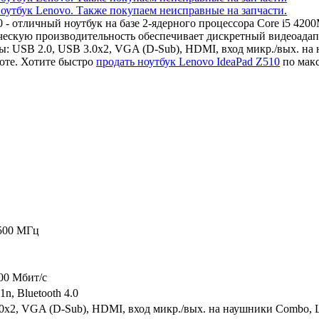
10 - отличный ноутбук на базе 2-ядерного процессора Core i5 4
ческую производительность обеспечивает дискретный видеоада
: USB 2.0, USB 3.0x2, VGA (D-Sub), HDMI, вход микр./вых. на
оте. Хотите быстро
продать ноутбук Lenovo IdeaPad Z510
по макс
2500 МГц
000 Мбит/c
1n, Bluetooth 4.0
0x2, VGA (D-Sub), HDMI, вход микр./вых. на наушники Combo, 