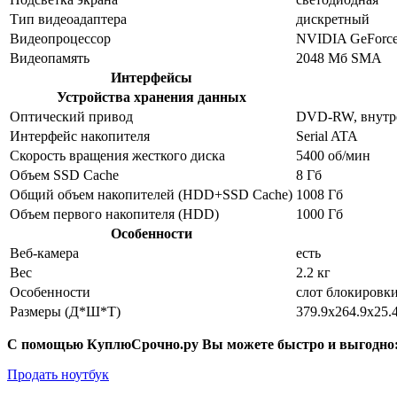
Тип видеоадаптера
дискретный
Видеопроцессор
NVIDIA GeForc
Видеопамять
2048 Мб SMA
Интерфейсы
Устройства хранения данных
Оптический привод
DVD-RW, внутр
Интерфейс накопителя
Serial ATA
Скорость вращения жесткого диска
5400 об/мин
Объем SSD Cache
8 Гб
Общий объем накопителей (HDD+SSD Cache)
1008 Гб
Объем первого накопителя (HDD)
1000 Гб
Особенности
Веб-камера
есть
Вес
2.2 кг
Особенности
слот блокировк
Размеры (Д*Ш*Т)
379.9x264.9x25.
С помощью КуплюСрочно.ру Вы можете быстро и выгодно
Продать ноутбук