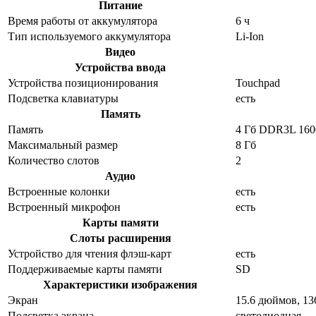
Питание
Время работы от аккумулятора
6 ч
Тип используемого аккумулятора
Li-Ion
Видео
Устройства ввода
Устройства позиционирования
Touchpad
Подсветка клавиатуры
есть
Память
Память
4 Гб DDR3L 16
Максимальный размер
8 Гб
Количество слотов
2
Аудио
Встроенные колонки
есть
Встроенный микрофон
есть
Карты памяти
Слоты расширения
Устройство для чтения флэш-карт
есть
Поддерживаемые карты памяти
SD
Характеристики изображения
Экран
15.6 дюймов, 1
Подсветка экрана
светодиодная