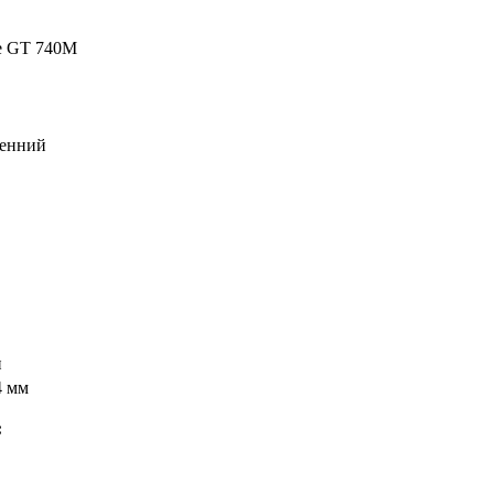
e GT 740M
енний
и
4 мм
: