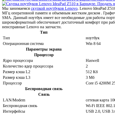
Мы занимаемся
скупкой ноутбуков Lenovo
. Lenovo IdeaPad Z5
МГц оперативной памяти и объемным жестким диском . Графи
SMA. Данный ноутбук имеет все необходимые для работы порты
широкоформатный обеспечивает достаточный комфорт при раб
неисправные Lenovo на запчасти.
Тип
Тип
ноутбук
Операционная система
Win 8 64
Параметры экрана
Процессор
Ядро процессора
Haswell
Количество ядер процессора
2
Размер кэша L2
512 Кб
Размер кэша L3
3 Мб
Процессор
Core i5 4200M 
Беспроводная связь
Связь
LAN/Modem
сетевая карта 1
Беспроводная связь
Wi-Fi IEEE 802.1
Интерфейсы
USB 2.0, USB 3.