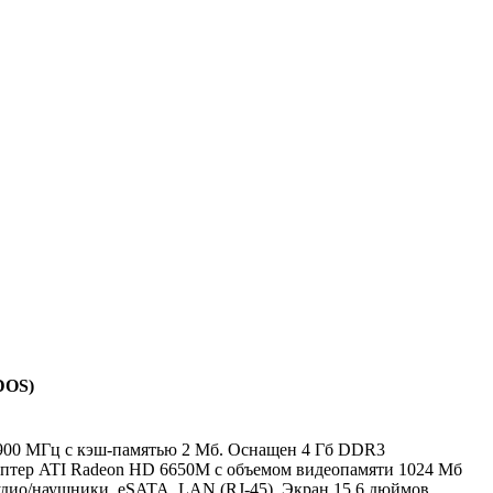
DOS)
 1900 МГц с кэш-памятью 2 Мб. Оснащен 4 Гб DDR3
аптер ATI Radeon HD 6650M с объемом видеопамяти 1024 Мб
дио/наушники, eSATA, LAN (RJ-45). Экран 15.6 дюймов,