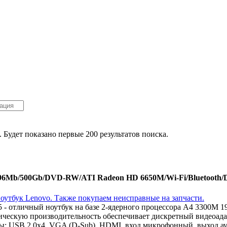
. Будет показано первые 200 результатов поиска.
4096Mb/500Gb/DVD-RW/ATI Radeon HD 6650M/Wi-Fi/Bluetooth/
75 - отличный ноутбук на базе 2-ядерного процессора A4 3300M
ическую производительность обеспечивает дискретный видеоад
ы: USB 2.0x4, VGA (D-Sub), HDMI, вход микрофонный, выход ау