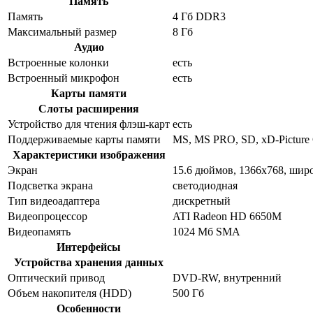
Память
Память
4 Гб DDR3
Максимальный размер
8 Гб
Аудио
Встроенные колонки
есть
Встроенный микрофон
есть
Карты памяти
Слоты расширения
Устройство для чтения флэш-карт
есть
Поддерживаемые карты памяти
MS, MS PRO, SD, xD-Picture
Характеристики изображения
Экран
15.6 дюймов, 1366x768, ши
Подсветка экрана
светодиодная
Тип видеоадаптера
дискретный
Видеопроцессор
ATI Radeon HD 6650M
Видеопамять
1024 Мб SMA
Интерфейсы
Устройства хранения данных
Оптический привод
DVD-RW, внутренний
Объем накопителя (HDD)
500 Гб
Особенности