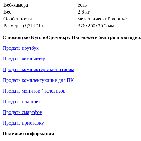
Веб-камера
есть
Вес
2.6 кг
Особенности
металлический корпус
Размеры (Д*Ш*Т)
376x250x35.5 мм
С помощью КуплюСрочно.ру Вы можете быстро и выгодно
Продать ноутбук
Продать компьютер
Продать компьютер с монитором
Продать комплектующие для ПК
Продать монитор / телевизор
Продать планшет
Продать смартфон
Продать приставку
Полезная информация