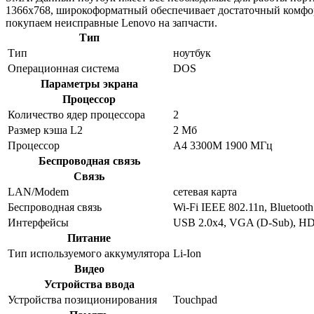
1366x768, широкоформатный обеспечивает достаточный комфор
покупаем неисправные Lenovo на запчасти.
Тип
Тип
ноутбук
Операционная система
DOS
Параметры экрана
Процессор
Количество ядер процессора
2
Размер кэша L2
2 Мб
Процессор
A4 3300M 1900 МГц
Беспроводная связь
Связь
LAN/Modem
сетевая карта
Беспроводная связь
Wi-Fi IEEE 802.11n, Bluetooth
Интерфейсы
USB 2.0x4, VGA (D-Sub), HD
Питание
Тип используемого аккумулятора
Li-Ion
Видео
Устройства ввода
Устройства позиционирования
Touchpad