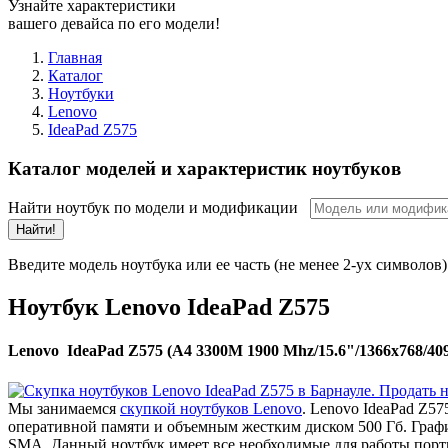
Узнайте характеристики
вашего девайса по его модели!
Главная
Каталог
Ноутбуки
Lenovo
IdeaPad Z575
Каталог моделей и характеристик ноутбуков
Найти ноутбук по модели и модификации
Найти!
Введите модель ноутбука или ее часть (не менее 2-ух символов)
Ноутбук Lenovo IdeaPad Z575
Lenovo IdeaPad Z575 (A4 3300M 1900 Mhz/15.6"/1366x768/
Мы занимаемся
скупкой ноутбуков Lenovo
. Lenovo IdeaPad Z5
оперативной памяти и объемным жестким диском 500 Гб. Граф
SMA. Данный ноутбук имеет все необходимые для работы порт