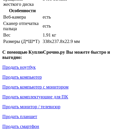
жесткого диска
Особенности
Веб-камера
есть
Сканер отпечатка
есть
пальца
Вес
1.91 кг
Размеры (Д*Ш*Т)
338x237.8x22.9 мм
С помощью КуплюСрочно.ру Вы можете быстро и
выгодно:
Продать ноутбук
Продать компьютер
Продать компьютер с монитором
Продать комплектующие для ПК
Продать монитор / телевизор
Продать планшет
Продать смартфон