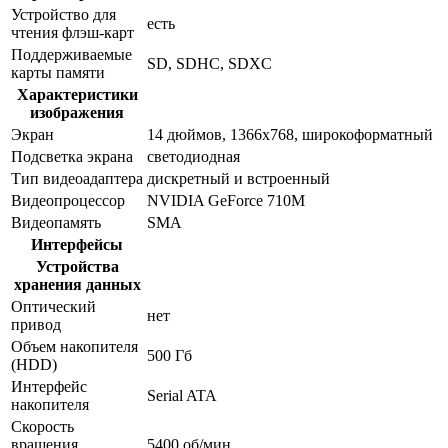
Устройство для
есть
чтения флэш-карт
Поддерживаемые
SD, SDHC, SDXC
карты памяти
Характеристики
изображения
Экран
14 дюймов, 1366x768, широкоформатный
Подсветка экрана
светодиодная
Тип видеоадаптера
дискретный и встроенный
Видеопроцессор
NVIDIA GeForce 710M
Видеопамять
SMA
Интерфейсы
Устройства
хранения данных
Оптический
нет
привод
Объем накопителя
500 Гб
(HDD)
Интерфейс
Serial ATA
накопителя
Скорость
вращения
5400 об/мин