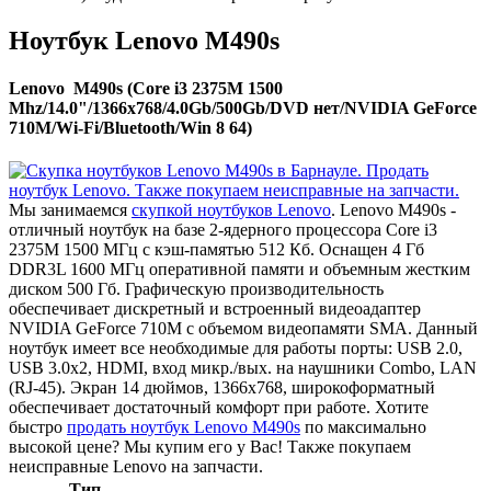
Ноутбук Lenovo M490s
Lenovo M490s (Core i3 2375M 1500
Mhz/14.0"/1366x768/4.0Gb/500Gb/DVD нет/NVIDIA GeForce
710M/Wi-Fi/Bluetooth/Win 8 64)
Мы занимаемся
скупкой ноутбуков Lenovo
. Lenovo M490s -
отличный ноутбук на базе 2-ядерного процессора Core i3
2375M 1500 МГц с кэш-памятью 512 Кб. Оснащен 4 Гб
DDR3L 1600 МГц оперативной памяти и объемным жестким
диском 500 Гб. Графическую производительность
обеспечивает дискретный и встроенный видеоадаптер
NVIDIA GeForce 710M с объемом видеопамяти SMA. Данный
ноутбук имеет все необходимые для работы порты: USB 2.0,
USB 3.0x2, HDMI, вход микр./вых. на наушники Combo, LAN
(RJ-45). Экран 14 дюймов, 1366x768, широкоформатный
обеспечивает достаточный комфорт при работе. Хотите
быстро
продать ноутбук Lenovo M490s
по максимально
высокой цене? Мы купим его у Вас! Также покупаем
неисправные Lenovo на запчасти.
Тип