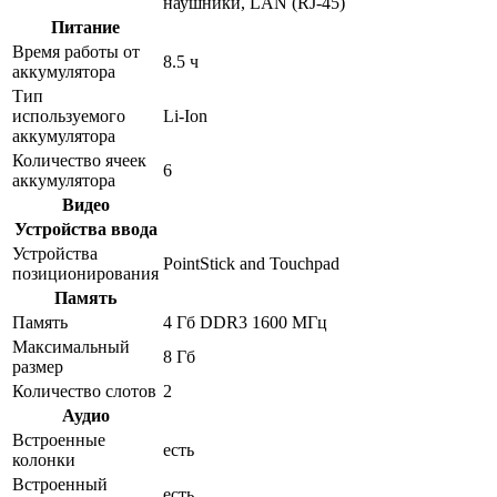
наушники, LAN (RJ-45)
Питание
Время работы от
8.5 ч
аккумулятора
Тип
используемого
Li-Ion
аккумулятора
Количество ячеек
6
аккумулятора
Видео
Устройства ввода
Устройства
PointStick and Touchpad
позиционирования
Память
Память
4 Гб DDR3 1600 МГц
Максимальный
8 Гб
размер
Количество слотов
2
Аудио
Встроенные
есть
колонки
Встроенный
есть