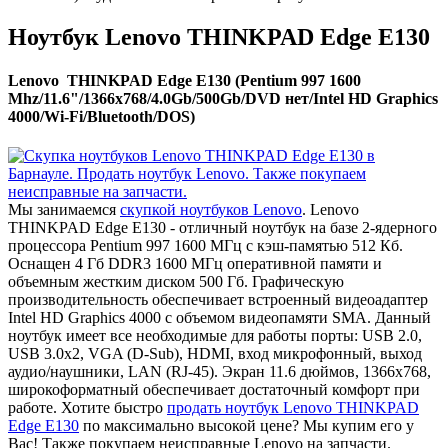
Ноутбук Lenovo THINKPAD Edge E130
Lenovo THINKPAD Edge E130 (Pentium 997 1600
Mhz/11.6"/1366x768/4.0Gb/500Gb/DVD нет/Intel HD Graphics
4000/Wi-Fi/Bluetooth/DOS)
Мы занимаемся
скупкой ноутбуков Lenovo
. Lenovo
THINKPAD Edge E130 - отличный ноутбук на базе 2-ядерного
процессора Pentium 997 1600 МГц с кэш-памятью 512 Кб.
Оснащен 4 Гб DDR3 1600 МГц оперативной памяти и
объемным жестким диском 500 Гб. Графическую
производительность обеспечивает встроенный видеоадаптер
Intel HD Graphics 4000 с объемом видеопамяти SMA. Данный
ноутбук имеет все необходимые для работы порты: USB 2.0,
USB 3.0x2, VGA (D-Sub), HDMI, вход микрофонный, выход
аудио/наушники, LAN (RJ-45). Экран 11.6 дюймов, 1366x768,
широкоформатный обеспечивает достаточный комфорт при
работе. Хотите быстро
продать ноутбук Lenovo THINKPAD
Edge E130
по максимально высокой цене? Мы купим его у
Вас! Также покупаем неисправные Lenovo на запчасти.