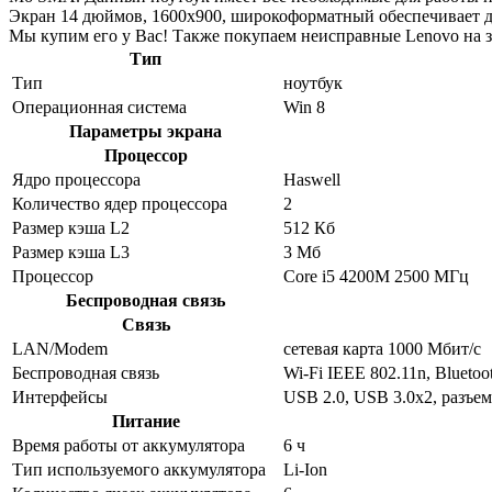
Экран 14 дюймов, 1600x900, широкоформатный обеспечивает д
Мы купим его у Вас! Также покупаем неисправные Lenovo на з
Тип
Тип
ноутбук
Операционная система
Win 8
Параметры экрана
Процессор
Ядро процессора
Haswell
Количество ядер процессора
2
Размер кэша L2
512 Кб
Размер кэша L3
3 Мб
Процессор
Core i5 4200M 2500 МГц
Беспроводная связь
Связь
LAN/Modem
сетевая карта 1000 Мбит/c
Беспроводная связь
Wi-Fi IEEE 802.11n, Bluetoo
Интерфейсы
USB 2.0, USB 3.0x2, разъе
Питание
Время работы от аккумулятора
6 ч
Тип используемого аккумулятора
Li-Ion