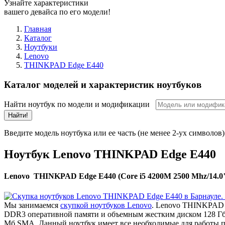
Узнайте характеристики
вашего девайса по его модели!
Главная
Каталог
Ноутбуки
Lenovo
THINKPAD Edge E440
Каталог моделей и характеристик ноутбуков
Найти ноутбук по модели и модификации
Найти!
Введите модель ноутбука или ее часть (не менее 2-ух символов)
Ноутбук Lenovo THINKPAD Edge E440
Lenovo THINKPAD Edge E440 (Core i5 4200M 2500 Mhz/14.0"/1
Мы занимаемся
скупкой ноутбуков Lenovo
. Lenovo THINKPAD E
DDR3 оперативной памяти и объемным жестким диском 128 Гб. 
Мб SMA. Данный ноутбук имеет все необходимые для работы по