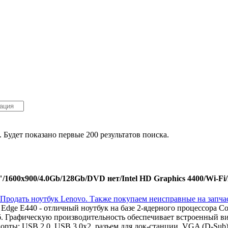
. Будет показано первые 200 результатов поиска.
600x900/4.0Gb/128Gb/DVD нет/Intel HD Graphics 4400/Wi-Fi/B
dge E440 - отличный ноутбук на базе 2-ядерного процессора Co
Графическую производительность обеспечивает встроенный виде
рты: USB 2.0, USB 3.0x2, разъем для док-станции, VGA (D-Sub)