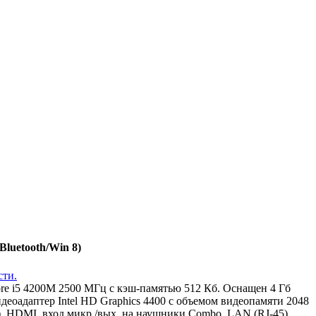
luetooth/Win 8)
re i5 4200M 2500 МГц с кэш-памятью 512 Кб. Оснащен 4 Гб
оадаптер Intel HD Graphics 4400 с объемом видеопамяти 2048
, HDMI, вход микр./вых. на наушники Combo, LAN (RJ-45).