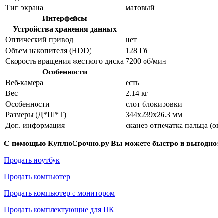
Тип экрана
матовый
Интерфейсы
Устройства хранения данных
Оптический привод
нет
Объем накопителя (HDD)
128 Гб
Скорость вращения жесткого диска
7200 об/мин
Особенности
Веб-камера
есть
Вес
2.14 кг
Особенности
слот блокировки
Размеры (Д*Ш*Т)
344x239x26.3 мм
Доп. информация
сканер отпечатка пальца (о
С помощью КуплюСрочно.ру Вы можете быстро и выгодно
Продать ноутбук
Продать компьютер
Продать компьютер с монитором
Продать комплектующие для ПК