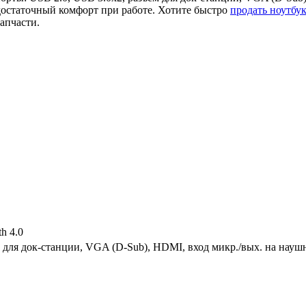
остаточный комфорт при работе. Хотите быстро
продать ноутб
апчасти.
th 4.0
м для док-станции, VGA (D-Sub), HDMI, вход микр./вых. на нау