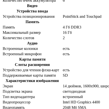
Количество ячеек аккумулятора
6
Видео
Устройства ввода
Устройства позиционирования
PointStick and Touchpad
Память
Память
4 Гб DDR3
Максимальный размер
16 Гб
Количество слотов
2
Аудио
Встроенные колонки
есть
Встроенный микрофон
есть
Карты памяти
Слоты расширения
Устройство для чтения флэш-карт
есть
Поддерживаемые карты памяти
SD
Характеристики изображения
Экран
14 дюймов, 1600x900, ши
Подсветка экрана
светодиодная
Тип видеоадаптера
встроенный
Видеопроцессор
Intel HD Graphics 4400
Видеопамять
2048 Мб SMA