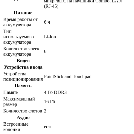
микр./вых. на наушники Combo, LAN
(RJ-45)
Питание
Время работы от
6 ч
аккумулятора
Тип
используемого
Li-Ion
аккумулятора
Количество ячеек
6
аккумулятора
Видео
Устройства ввода
Устройства
PointStick and Touchpad
позиционирования
Память
Память
4 Гб DDR3
Максимальный
16 Гб
размер
Количество слотов
2
Аудио
Встроенные
есть
колонки