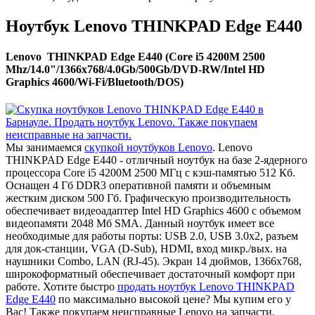
Ноутбук Lenovo THINKPAD Edge E440
Lenovo THINKPAD Edge E440 (Core i5 4200M 2500
Mhz/14.0"/1366x768/4.0Gb/500Gb/DVD-RW/Intel HD
Graphics 4600/Wi-Fi/Bluetooth/DOS)
Мы занимаемся
скупкой ноутбуков Lenovo
. Lenovo
THINKPAD Edge E440 - отличный ноутбук на базе 2-ядерного
процессора Core i5 4200M 2500 МГц с кэш-памятью 512 Кб.
Оснащен 4 Гб DDR3 оперативной памяти и объемным
жестким диском 500 Гб. Графическую производительность
обеспечивает видеоадаптер Intel HD Graphics 4600 с объемом
видеопамяти 2048 Мб SMA. Данный ноутбук имеет все
необходимые для работы порты: USB 2.0, USB 3.0x2, разъем
для док-станции, VGA (D-Sub), HDMI, вход микр./вых. на
наушники Combo, LAN (RJ-45). Экран 14 дюймов, 1366x768,
широкоформатный обеспечивает достаточный комфорт при
работе. Хотите быстро
продать ноутбук Lenovo THINKPAD
Edge E440
по максимально высокой цене? Мы купим его у
Вас! Также покупаем неисправные Lenovo на запчасти.