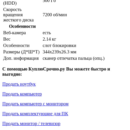
500 Гб
(HDD)
Скорость
вращения
7200 об/мин
жесткого диска
Особенности
Веб-камера
есть
Вес
2.14 кг
Особенности
слот блокировки
Размеры (Д*Ш*Т)
344x239x26.3 мм
Доп. информация
сканер отпечатка пальца (опц.)
С помощью КуплюСрочно.ру Вы можете быстро и
выгодно:
Продать ноутбук
Продать компьютер
Продать компьютер с монитором
Продать комплектующие для ПК
Продать монитор / телевизор