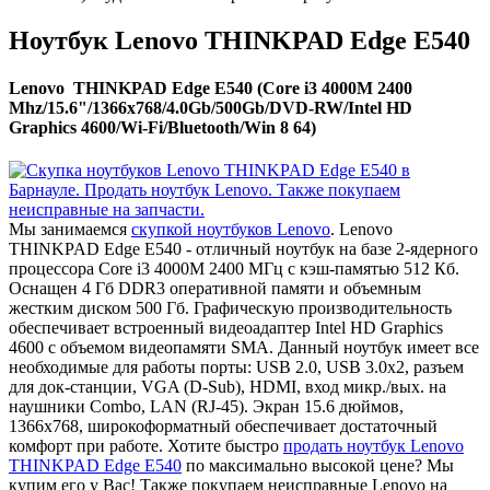
Ноутбук Lenovo THINKPAD Edge E540
Lenovo THINKPAD Edge E540 (Core i3 4000M 2400
Mhz/15.6"/1366x768/4.0Gb/500Gb/DVD-RW/Intel HD
Graphics 4600/Wi-Fi/Bluetooth/Win 8 64)
Мы занимаемся
скупкой ноутбуков Lenovo
. Lenovo
THINKPAD Edge E540 - отличный ноутбук на базе 2-ядерного
процессора Core i3 4000M 2400 МГц с кэш-памятью 512 Кб.
Оснащен 4 Гб DDR3 оперативной памяти и объемным
жестким диском 500 Гб. Графическую производительность
обеспечивает встроенный видеоадаптер Intel HD Graphics
4600 с объемом видеопамяти SMA. Данный ноутбук имеет все
необходимые для работы порты: USB 2.0, USB 3.0x2, разъем
для док-станции, VGA (D-Sub), HDMI, вход микр./вых. на
наушники Combo, LAN (RJ-45). Экран 15.6 дюймов,
1366x768, широкоформатный обеспечивает достаточный
комфорт при работе. Хотите быстро
продать ноутбук Lenovo
THINKPAD Edge E540
по максимально высокой цене? Мы
купим его у Вас! Также покупаем неисправные Lenovo на