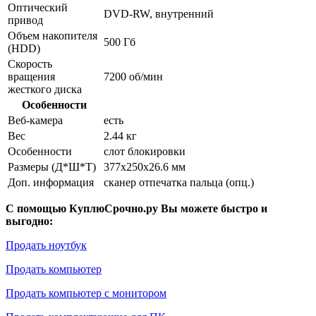
Оптический
DVD-RW, внутренний
привод
Объем накопителя
500 Гб
(HDD)
Скорость
вращения
7200 об/мин
жесткого диска
Особенности
Веб-камера
есть
Вес
2.44 кг
Особенности
слот блокировки
Размеры (Д*Ш*Т)
377x250x26.6 мм
Доп. информация
сканер отпечатка пальца (опц.)
С помощью КуплюСрочно.ру Вы можете быстро и
выгодно:
Продать ноутбук
Продать компьютер
Продать компьютер с монитором