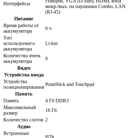
станции, VGA (D-Sub), HDMI, вход
Интерфейсы
микр./вых. на наушники Combo, LAN
(RJ-45)
Питание
Время работы от
6 ч
аккумулятора
Тип
используемого
Li-Ion
аккумулятора
Количество ячеек
6
аккумулятора
Видео
Устройства ввода
Устройства
PointStick and Touchpad
позиционирования
Память
Память
4 Гб DDR3
Максимальный
16 Гб
размер
Количество слотов
2
Аудио
Встроенные
есть