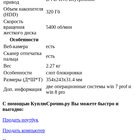
привод
Объем накопителя
320 Гб
(HDD)
Скорость
вращения
5400 об/мин
жесткого диска
Особенности
Веб-камера
есть
Сканер отпечатка
есть
пальца
Вес
2.27 кг
Особенности
слот блокировки
Размеры (Д*Ш*Т)
354x243x31.4 мм
две операционные системы win 7 prof и
Доп. информация
win 8 pro
С помощью КуплюСрочно.ру Вы можете быстро и
выгодно:
Продать ноутбук
Продать компьютер