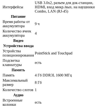
USB 3.0x2, разъем для док-станции,
Интерфейсы
HDMI, вход микр./вых. на наушники
Combo, LAN (RJ-45)
Питание
Время работы от
9 ч
аккумулятора
Количество ячеек
4
аккумулятора
Видео
Устройства ввода
Устройства
PointStick and Touchpad
позиционирования
Подсветка
есть
клавиатуры
Память
Память
4 Гб DDR3L 1600 МГц
Максимальный
8 Гб
размер
Количество слотов
1
Аудио
Встроенные
есть
колонки