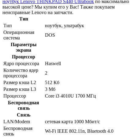
ноутбук Lenovo THINKPAD S440 Ultrabook
по максимально
высокой цене? Мы купим его у Вас! Также покупаем
неисправные Lenovo на запчасти.
Тип
Тип
ноутбук, ультрабук
Операционная
DOS
система
Параметры
экрана
Процессор
Ядро процессора
Haswell
Количество ядер
2
процессора
Размер кэша L2
512 Кб
Размер кэша L3
3 Мб
Процессор
Core i3 4010U 1700 МГц
Беспроводная
связь
Связь
LAN/Modem
сетевая карта 1000 Мбит/c
Беспроводная
Wi-Fi IEEE 802.11n, Bluetooth 4.0
связь