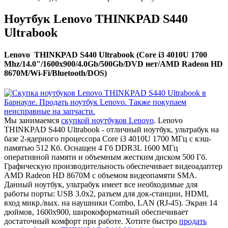
Ноутбук Lenovo THINKPAD S440
Ultrabook
Lenovo THINKPAD S440 Ultrabook (Core i3 4010U 1700
Mhz/14.0"/1600x900/4.0Gb/500Gb/DVD нет/AMD Radeon HD
8670M/Wi-Fi/Bluetooth/DOS)
Мы занимаемся
скупкой ноутбуков Lenovo
. Lenovo
THINKPAD S440 Ultrabook - отличный ноутбук, ультрабук на
базе 2-ядерного процессора Core i3 4010U 1700 МГц с кэш-
памятью 512 Кб. Оснащен 4 Гб DDR3L 1600 МГц
оперативной памяти и объемным жестким диском 500 Гб.
Графическую производительность обеспечивает видеоадаптер
AMD Radeon HD 8670M с объемом видеопамяти SMA.
Данный ноутбук, ультрабук имеет все необходимые для
работы порты: USB 3.0x2, разъем для док-станции, HDMI,
вход микр./вых. на наушники Combo, LAN (RJ-45). Экран 14
дюймов, 1600x900, широкоформатный обеспечивает
достаточный комфорт при работе. Хотите быстро
продать