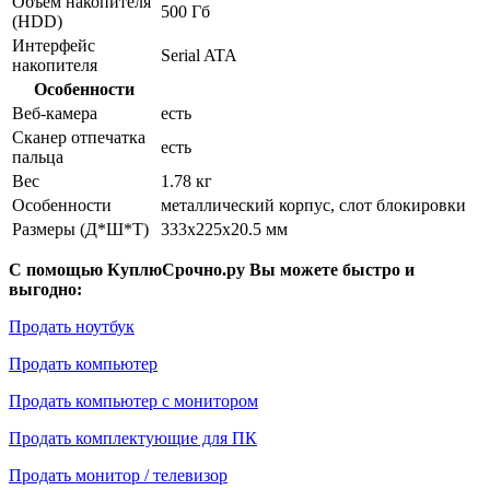
Объем накопителя
500 Гб
(HDD)
Интерфейс
Serial ATA
накопителя
Особенности
Веб-камера
есть
Сканер отпечатка
есть
пальца
Вес
1.78 кг
Особенности
металлический корпус, слот блокировки
Размеры (Д*Ш*Т)
333x225x20.5 мм
С помощью КуплюСрочно.ру Вы можете быстро и
выгодно:
Продать ноутбук
Продать компьютер
Продать компьютер с монитором
Продать комплектующие для ПК
Продать монитор / телевизор