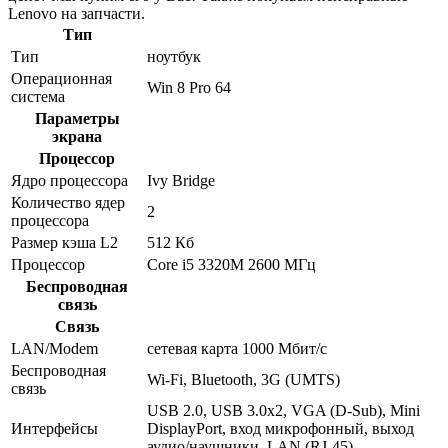
Lenovo на запчасти.
Тип
Тип
ноутбук
Операционная
Win 8 Pro 64
система
Параметры
экрана
Процессор
Ядро процессора
Ivy Bridge
Количество ядер
2
процессора
Размер кэша L2
512 Кб
Процессор
Core i5 3320M 2600 МГц
Беспроводная
связь
Связь
LAN/Modem
сетевая карта 1000 Мбит/c
Беспроводная
Wi-Fi, Bluetooth, 3G (UMTS)
связь
USB 2.0, USB 3.0x2, VGA (D-Sub), Mini
Интерфейсы
DisplayPort, вход микрофонный, выход
аудио/наушники, LAN (RJ-45)