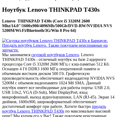
Ноутбук Lenovo THINKPAD T430s
Lenovo THINKPAD T430s (Core i5 3320M 2600
Mhz/14.0"/1600x900/4096Mb/500Gb/DVD-RW/NVIDIA NVS
5200M/Wi-Fi/Bluetooth/3G/Win 8 Pro 64)
Мы занимаемся
скупкой ноутбуков Lenovo
. Lenovo
THINKPAD T430s - отличный ноутбук на базе 2-ядерного
процессора Core i5 3320M 2600 МГц с кэш-памятью 512 Кб.
Оснащен 4 Гб DDR3 1600 МГц оперативной памяти и
объемным жестким диском 500 Гб. Графическую
производительность обеспечивает видеоадаптер NVIDIA NVS
5200M с объемом видеопамяти 1024 Мб SMA. Данный
ноутбук имеет все необходимые для работы порты: USB 2.0,
USB 3.0x2, VGA (D-Sub), Mini DisplayPort, вход
микрофонный, выход аудио/наушники, LAN (RJ-45). Экран 14
дюймов, 1600x900, широкоформатный обеспечивает
достаточный комфорт при работе. Хотите быстро
продать
ноутбук Lenovo THINKPAD T430s
по максимально высокой
цене? Мы купим его у Вас! Также покупаем неисправные