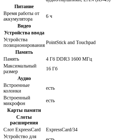
Питание
Время работы от
6 ч
аккумулятора
Видео
Устройства ввода
Устройства
PointStick and Touchpad
позиционирования
Память
Память
4 Гб DDR3 1600 МГц
Максимальный
16 Гб
размер
Аудио
Встроенные
есть
колонки
Встроенный
есть
микрофон
Карты памяти
Слоты
расширения
Слот ExpressCard
ExpressCard/34
Устройство для
есть