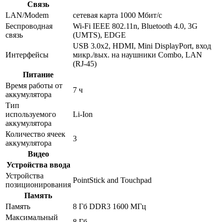
Связь
LAN/Modem
сетевая карта 1000 Мбит/c
Беспроводная
Wi-Fi IEEE 802.11n, Bluetooth 4.0, 3G
связь
(UMTS), EDGE
USB 3.0x2, HDMI, Mini DisplayPort, вход
Интерфейсы
микр./вых. на наушники Combo, LAN
(RJ-45)
Питание
Время работы от
7 ч
аккумулятора
Тип
используемого
Li-Ion
аккумулятора
Количество ячеек
3
аккумулятора
Видео
Устройства ввода
Устройства
PointStick and Touchpad
позиционирования
Память
Память
8 Гб DDR3 1600 МГц
Максимальный
8 Гб