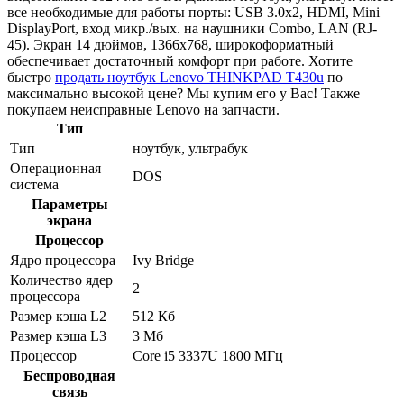
все необходимые для работы порты: USB 3.0x2, HDMI, Mini
DisplayPort, вход микр./вых. на наушники Combo, LAN (RJ-
45). Экран 14 дюймов, 1366x768, широкоформатный
обеспечивает достаточный комфорт при работе. Хотите
быстро
продать ноутбук Lenovo THINKPAD T430u
по
максимально высокой цене? Мы купим его у Вас! Также
покупаем неисправные Lenovo на запчасти.
Тип
Тип
ноутбук, ультрабук
Операционная
DOS
система
Параметры
экрана
Процессор
Ядро процессора
Ivy Bridge
Количество ядер
2
процессора
Размер кэша L2
512 Кб
Размер кэша L3
3 Мб
Процессор
Core i5 3337U 1800 МГц
Беспроводная
связь