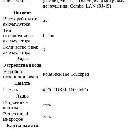
Интерфейсы
(D-Sub), Mini DisplayPort, вход микр./вых.
на наушники Combo, LAN (RJ-45)
Питание
Время работы от
9 ч
аккумулятора
Тип
используемого
Li-Ion
аккумулятора
Количество ячеек
3
аккумулятора
Видео
Устройства ввода
Устройства
PointStick and Touchpad
позиционирования
Память
Память
4 Гб DDR3L 1600 МГц
Аудио
Встроенные
есть
колонки
Встроенный
есть
микрофон
Карты памяти