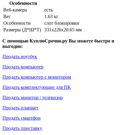
Особенности
Веб-камера
есть
Вес
1.63 кг
Особенности
слот блокировки
Размеры (Д*Ш*Т)
331x226x20.65 мм
С помощью КуплюСрочно.ру Вы можете быстро и
выгодно:
Продать ноутбук
Продать компьютер
Продать компьютер с монитором
Продать комплектующие для ПК
Продать монитор / телевизор
Продать планшет
Продать смартфон
Продать приставку