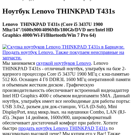
Ноутбук Lenovo THINKPAD T431s
Lenovo THINKPAD T431s (Core i5 3437U 1900
Mhz/14"/1600x900/4096Mb/180Gb/DVD нет/Intel HD
Graphics 4000/Wi-Fi/Bluetooth/Win 7 Pro 64)
Мы занимаемся
скупкой ноутбуков Lenovo
. Lenovo
THINKPAD T431s - отличный ноутбук, ультрабук на базе 2-
ядерного процессора Core i5 3437U 1900 МГц с кэш-памятью
512 Кб. Оснащен 4 Гб DDR3L 1600 МГц оперативной памяти
и объемным жестким диском . Графическую
производительность обеспечивает встроенный видеоадаптер
Intel HD Graphics 4000 с объемом видеопамяти SMA. Данный
ноутбук, ультрабук имеет все необходимые для работы порты:
USB 3.0x2, разъем для док-станции, VGA (D-Sub), Mini
DisplayPort, вход микр./вых. на наушники Combo, LAN (RJ-
45). Экран 14 дюймов, 1600x900, широкоформатный
обеспечивает достаточный комфорт при работе. Хотите
быстро
продать ноутбук Lenovo THINKPAD T431s
по
максимально высокой цене? Мы купим его у Вас! Также