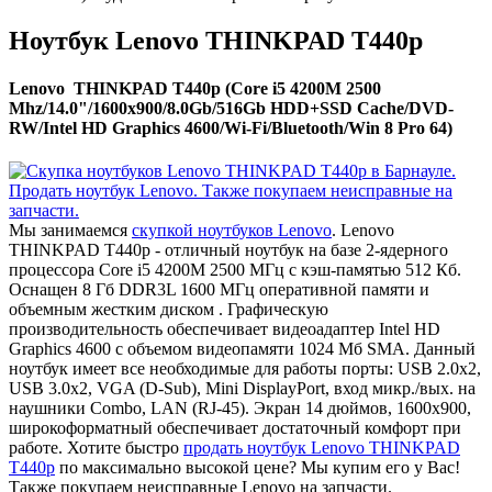
Ноутбук Lenovo THINKPAD T440p
Lenovo THINKPAD T440p (Core i5 4200M 2500
Mhz/14.0"/1600x900/8.0Gb/516Gb HDD+SSD Cache/DVD-
RW/Intel HD Graphics 4600/Wi-Fi/Bluetooth/Win 8 Pro 64)
Мы занимаемся
скупкой ноутбуков Lenovo
. Lenovo
THINKPAD T440p - отличный ноутбук на базе 2-ядерного
процессора Core i5 4200M 2500 МГц с кэш-памятью 512 Кб.
Оснащен 8 Гб DDR3L 1600 МГц оперативной памяти и
объемным жестким диском . Графическую
производительность обеспечивает видеоадаптер Intel HD
Graphics 4600 с объемом видеопамяти 1024 Мб SMA. Данный
ноутбук имеет все необходимые для работы порты: USB 2.0x2,
USB 3.0x2, VGA (D-Sub), Mini DisplayPort, вход микр./вых. на
наушники Combo, LAN (RJ-45). Экран 14 дюймов, 1600x900,
широкоформатный обеспечивает достаточный комфорт при
работе. Хотите быстро
продать ноутбук Lenovo THINKPAD
T440p
по максимально высокой цене? Мы купим его у Вас!
Также покупаем неисправные Lenovo на запчасти.