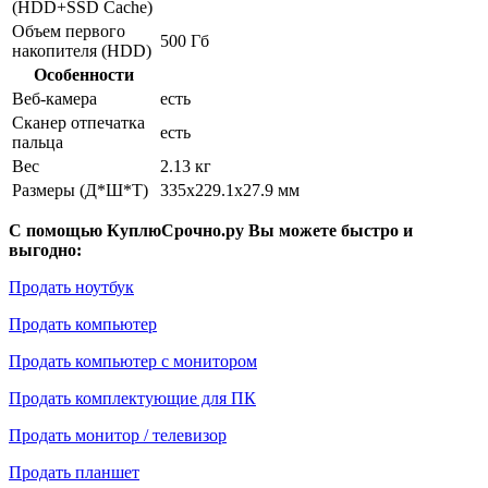
(HDD+SSD Cache)
Объем первого
500 Гб
накопителя (HDD)
Особенности
Веб-камера
есть
Сканер отпечатка
есть
пальца
Вес
2.13 кг
Размеры (Д*Ш*Т)
335x229.1x27.9 мм
С помощью КуплюСрочно.ру Вы можете быстро и
выгодно:
Продать ноутбук
Продать компьютер
Продать компьютер с монитором
Продать комплектующие для ПК
Продать монитор / телевизор
Продать планшет