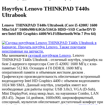
Ноутбук Lenovo THINKPAD T440s
Ultrabook
Lenovo THINKPAD T440s Ultrabook (Core i5 4200U 1600
Mhz/14.0"/1600x900/4.0Gb/516Gb HDD+SSD Cache/DVD
нет/Intel HD Graphics 4400/Wi-Fi/Bluetooth/Win 7 Pro 64)
Мы занимаемся
скупкой ноутбуков Lenovo
. Lenovo
THINKPAD T440s Ultrabook - отличный ноутбук, ультрабук на
базе 2-ядерного процессора Core i5 4200U 1600 МГц с кэш-
памятью 512 Кб. Оснащен 4 Гб DDR3L 1600 МГц
оперативной памяти и объемным жестким диском .
Графическую производительность обеспечивает встроенный
видеоадаптер Intel HD Graphics 4400 с объемом видеопамяти
1024 Мб SMA. Данный ноутбук, ультрабук имеет все
необходимые для работы порты: USB 3.0x3, VGA (D-Sub),
Mini DisplayPort, вход микр./вых. на наушники Combo, LAN
(RJ-45). Экран 14 дюймов, 1600x900, широкоформатный,
сенсорный, мультитач обеспечивает достаточный комфорт при