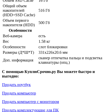
Объем SSD Cache
16 Гб
Общий объем
накопителей
516 Гб
(HDD+SSD Cache)
Объем первого
500 Гб
накопителя (HDD)
Особенности
Веб-камера
есть
Вес
1.58 кг
Особенности
слот блокировки
Размеры (Д*Ш*Т)
331x226x20.6 мм
сканер отпечатка пальца и подсветка
Доп. информация
клавиатуры (опц.)
С помощью КуплюСрочно.ру Вы можете быстро и
выгодно:
Продать ноутбук
Продать компьютер
Продать компьютер с монитором
Продать комплектующие для ПК