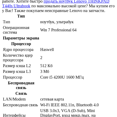
работе. Хотите быстро
продать ноутбук Lenovo THINKPAD
T440s Ultrabook
по максимально высокой цене? Мы купим его
у Вас! Также покупаем неисправные Lenovo на запчасти.
Тип
Тип
ноутбук, ультрабук
Операционная
Win 7 Professional 64
система
Параметры экрана
Процессор
Ядро процессора
Haswell
Количество ядер
2
процессора
Размер кэша L2
512 Кб
Размер кэша L3
3 Мб
Процессор
Core i5 4200U 1600 МГц
Беспроводная
связь
Связь
LAN/Modem
сетевая карта
Беспроводная связь
Wi-Fi IEEE 802.11n, Bluetooth 4.0
USB 3.0x3, VGA (D-Sub), Mini
Интерфейсы
DisplayPort, вход микр./вых. на