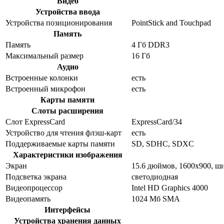
Видео
Устройства ввода
Устройства позиционирования
PointStick and Touchpad
Память
Память
4 Гб DDR3
Максимальный размер
16 Гб
Аудио
Встроенные колонки
есть
Встроенный микрофон
есть
Карты памяти
Слоты расширения
Слот ExpressCard
ExpressCard/34
Устройство для чтения флэш-карт
есть
Поддерживаемые карты памяти
SD, SDHC, SDXC
Характеристики изображения
Экран
15.6 дюймов, 1600x900, 
Подсветка экрана
светодиодная
Видеопроцессор
Intel HD Graphics 4000
Видеопамять
1024 Мб SMA
Интерфейсы
Устройства хранения данных