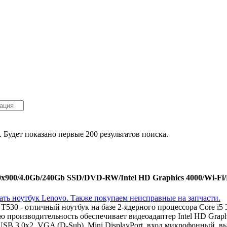
. Будет показано первые 200 результатов поиска.
900/4.0Gb/240Gb SSD/DVD-RW/Intel HD Graphics 4000/Wi-Fi/Bl
530 - отличный ноутбук на базе 2-ядерного процессора Core i
ю производительность обеспечивает видеоадаптер Intel HD Gra
USB 3.0x2, VGA (D-Sub), Mini DisplayPort, вход микрофонный, в