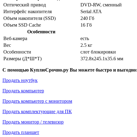
Оптический привод
DVD-RW, сменный
Интерфейс накопителя
Serial ATA
Объем накопителя (SSD)
240 Гб
Объем SSD Cache
16 Гб
Особенности
Веб-камера
есть
Вес
2.5 кг
Особенности
слот блокировки
Размеры (Д*Ш*Т)
372.8x245.1x35.6 мм
С помощью КуплюСрочно.ру Вы можете быстро и выгодно
Продать ноутбук
Продать компьютер
Продать компьютер с монитором
Продать комплектующие для ПК
Продать монитор / телевизор
Продать планшет