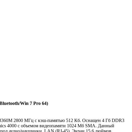
uetooth/Win 7 Pro 64)
5 3360M 2800 МГц с кэш-памятью 512 Кб. Оснащен 4 Гб DDR3
phics 4000 с объемом видеопамяти 1024 Мб SMA. Данный
ыход аудио/наушники, LAN (RJ-45). Экран 15.6 дюймов,