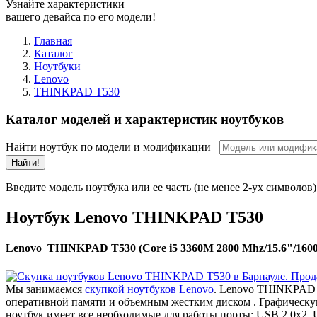
Узнайте характеристики
вашего девайса по его модели!
Главная
Каталог
Ноутбуки
Lenovo
THINKPAD T530
Каталог моделей и характеристик ноутбуков
Найти ноутбук по модели и модификации
Найти!
Введите модель ноутбука или ее часть (не менее 2-ух символов)
Ноутбук Lenovo THINKPAD T530
Lenovo THINKPAD T530 (Core i5 3360M 2800 Mhz/15.6"/1600x
Мы занимаемся
скупкой ноутбуков Lenovo
. Lenovo THINKPAD T
оперативной памяти и объемным жестким диском . Графическу
ноутбук имеет все необходимые для работы порты: USB 2.0x2, 