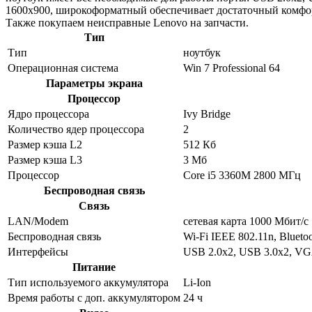
1600x900, широкоформатный обеспечивает достаточный комфор
Также покупаем неисправные Lenovo на запчасти.
Тип
Тип
ноутбук
Операционная система
Win 7 Professional 64
Параметры экрана
Процессор
Ядро процессора
Ivy Bridge
Количество ядер процессора
2
Размер кэша L2
512 Кб
Размер кэша L3
3 Мб
Процессор
Core i5 3360M 2800 МГц
Беспроводная связь
Связь
LAN/Modem
сетевая карта 1000 Мбит/c
Беспроводная связь
Wi-Fi IEEE 802.11n, Blueto
Интерфейсы
USB 2.0x2, USB 3.0x2, VG
Питание
Тип используемого аккумулятора
Li-Ion
Время работы с доп. аккумулятором
24 ч