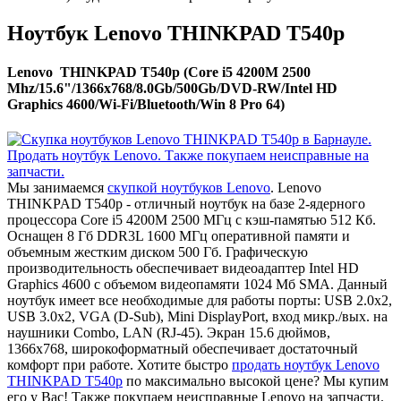
Ноутбук Lenovo THINKPAD T540p
Lenovo THINKPAD T540p (Core i5 4200M 2500
Mhz/15.6"/1366x768/8.0Gb/500Gb/DVD-RW/Intel HD
Graphics 4600/Wi-Fi/Bluetooth/Win 8 Pro 64)
Мы занимаемся
скупкой ноутбуков Lenovo
. Lenovo
THINKPAD T540p - отличный ноутбук на базе 2-ядерного
процессора Core i5 4200M 2500 МГц с кэш-памятью 512 Кб.
Оснащен 8 Гб DDR3L 1600 МГц оперативной памяти и
объемным жестким диском 500 Гб. Графическую
производительность обеспечивает видеоадаптер Intel HD
Graphics 4600 с объемом видеопамяти 1024 Мб SMA. Данный
ноутбук имеет все необходимые для работы порты: USB 2.0x2,
USB 3.0x2, VGA (D-Sub), Mini DisplayPort, вход микр./вых. на
наушники Combo, LAN (RJ-45). Экран 15.6 дюймов,
1366x768, широкоформатный обеспечивает достаточный
комфорт при работе. Хотите быстро
продать ноутбук Lenovo
THINKPAD T540p
по максимально высокой цене? Мы купим
его у Вас! Также покупаем неисправные Lenovo на запчасти.