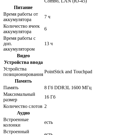
Combo, LAN (RJ-45)
Питание
Время работы от
7 ч
аккумулятора
Количество ячеек
6
аккумулятора
Время работы с
доп.
13 ч
аккумулятором
Видео
Устройства ввода
Устройства
PointStick and Touchpad
позиционирования
Память
Память
8 Гб DDR3L 1600 МГц
Максимальный
16 Гб
размер
Количество слотов
2
Аудио
Встроенные
есть
колонки
Встроенный
есть