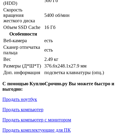
500 Гб
(HDD)
Скорость
вращения
5400 об/мин
жесткого диска
Объем SSD Cache
16 Гб
Особенности
Веб-камера
есть
Сканер отпечатка
есть
пальца
Вес
2.49 кг
Размеры (Д*Ш*Т)
376.6x248.1x27.9 мм
Доп. информация
подсветка клавиатуры (опц.)
С помощью КуплюСрочно.ру Вы можете быстро и
выгодно:
Продать ноутбук
Продать компьютер
Продать компьютер с монитором
Продать комплектующие для ПК