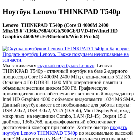
Ноутбук Lenovo THINKPAD T540p
Lenovo THINKPAD T540p (Core i3 4000M 2400
Mhz/15.6"/1366x768/4.0Gb/500Gb/DVD-RW/Intel HD
Graphics 4600/Wi-Fi/Bluetooth/Win 8 Pro 64)
Мы занимаемся
скупкой ноутбуков Lenovo
. Lenovo
THINKPAD T540p - отличный ноутбук на базе 2-ядерного
процессора Core i3 4000M 2400 МГц с кэш-памятью 512 Кб.
Оснащен 4 Гб DDR3L 1600 МГц оперативной памяти и
объемным жестким диском 500 Гб. Графическую
производительность обеспечивает встроенный видеоадаптер
Intel HD Graphics 4600 с объемом видеопамяти 1024 Мб SMA.
Данный ноутбук имеет все необходимые для работы порты:
USB 2.0x2, USB 3.0x2, VGA (D-Sub), Mini DisplayPort, вход
микр./вых. на наушники Combo, LAN (RJ-45). Экран 15.6
дюймов, 1366x768, широкоформатный обеспечивает
достаточный комфорт при работе. Хотите быстро
продать
ноутбук Lenovo THINKPAD T540p
по максимально высокой
цене? Мы купим его у Вас! Также покупаем неисправные