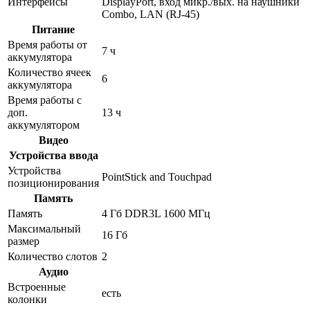
Интерфейсы
DisplayPort, вход микр./вых. на наушники
Combo, LAN (RJ-45)
Питание
Время работы от
7 ч
аккумулятора
Количество ячеек
6
аккумулятора
Время работы с
доп.
13 ч
аккумулятором
Видео
Устройства ввода
Устройства
PointStick and Touchpad
позиционирования
Память
Память
4 Гб DDR3L 1600 МГц
Максимальный
16 Гб
размер
Количество слотов
2
Аудио
Встроенные
есть
колонки