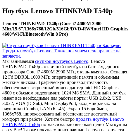
Ноутбук Lenovo THINKPAD T540p
Lenovo THINKPAD T540p (Core i7 4600M 2900
Mhz/15.6"/1366x768/12Gb/516Gb/DVD-RW/Intel HD Graphics
4600/Wi-Fi/Bluetooth/Win 8 Pro)
Мы занимаемся
скупкой ноутбуков Lenovo
. Lenovo
THINKPAD T540p - отличный ноутбук на базе 2-ядерного
процессора Core i7 4600M 2900 МГц с кэш-памятью . Оснащен
12 Гб DDR3L 1600 МГц оперативной памяти и объемным
жестким диском . Графическую производительность
обеспечивает встроенный видеоадаптер Intel HD Graphics
4600 с объемом видеопамяти 1024 Мб SMA. Данный ноутбук
имеет все необходимые для работы порты: USB 2.0x2, USB
3.0x2, VGA (D-Sub), Mini DisplayPort, вход микр./вых. на
наушники Combo, LAN (RJ-45). Экран 15.6 дюймов,
1366x768, широкоформатный обеспечивает достаточный
комфорт при работе. Хотите быстро
продать ноутбук Lenovo
THINKPAD T540p
по максимально высокой цене? Мы купим
его у Вас! Также покупаем неисправные Lenovo на запчасти.