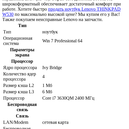
широкоформатный обеспечивает достаточный комфорт при
работе. Хотите быстро
продать ноутбук Lenovo THINKPAD
W530
по максимально высокой цене? Мы купим его у Вас!
Также покупаем неисправные Lenovo на запчасти.
Тип
Тип
ноутбук
Операционная
Win 7 Professional 64
система
Параметры
экрана
Процессор
Ядро процессора
Ivy Bridge
Количество ядер
4
процессора
Размер кэша L2
1 Мб
Размер кэша L3
6 Мб
Процессор
Core i7 3630QM 2400 МГц
Беспроводная
связь
Связь
LAN/Modem
сетевая карта
Беспроводная