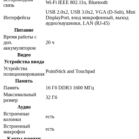
Wi-Fi IEEE 802.11n, Bluetooth
связь
USB 2.0x2, USB 3.0x2, VGA (D-Sub), Mini
Интерфейсы
DisplayPort, вход микрофонный, выход
аудио/наушники, LAN (RJ-45)
Питание
Время работы с
доп.
20 ч
аккумулятором
Видео
Устройства ввода
Устройства
PointStick and Touchpad
позиционирования
Память
Память
16 Гб DDR3 1600 МГц
Максимальный
32 Гб
размер
Аудио
Встроенные
есть
колонки
Встроенный
есть
микрофон
Карты памяти