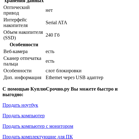
хранения данных
Оптический
нет
привод
Интерфейс
Serial ATA
накопителя
Объем накопителя
240 Гб
(SSD)
Особенности
Веб-камера
есть
Сканер отпечатка
есть
пальца
Особенности
слот блокировки
Доп. информация
Ethernet через USB адаптер
С помощью КуплюСрочно.ру Вы можете быстро и
выгодно:
Продать ноутбук
Продать компьютер
Продать компьютер с монитором
Продать комплектующие для ПК