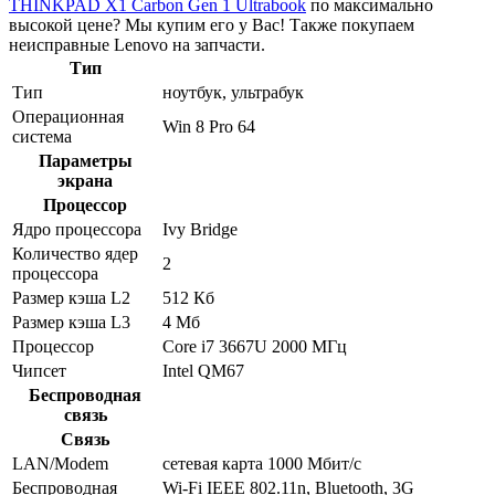
THINKPAD X1 Carbon Gen 1 Ultrabook
по максимально
высокой цене? Мы купим его у Вас! Также покупаем
неисправные Lenovo на запчасти.
Тип
Тип
ноутбук, ультрабук
Операционная
Win 8 Pro 64
система
Параметры
экрана
Процессор
Ядро процессора
Ivy Bridge
Количество ядер
2
процессора
Размер кэша L2
512 Кб
Размер кэша L3
4 Мб
Процессор
Core i7 3667U 2000 МГц
Чипсет
Intel QM67
Беспроводная
связь
Связь
LAN/Modem
сетевая карта 1000 Мбит/c
Беспроводная
Wi-Fi IEEE 802.11n, Bluetooth, 3G