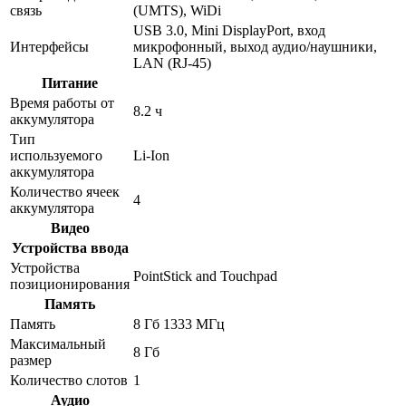
связь
(UMTS), WiDi
USB 3.0, Mini DisplayPort, вход
Интерфейсы
микрофонный, выход аудио/наушники,
LAN (RJ-45)
Питание
Время работы от
8.2 ч
аккумулятора
Тип
используемого
Li-Ion
аккумулятора
Количество ячеек
4
аккумулятора
Видео
Устройства ввода
Устройства
PointStick and Touchpad
позиционирования
Память
Память
8 Гб 1333 МГц
Максимальный
8 Гб
размер
Количество слотов
1
Аудио