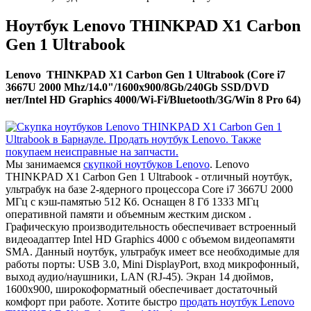
Ноутбук Lenovo THINKPAD X1 Carbon
Gen 1 Ultrabook
Lenovo THINKPAD X1 Carbon Gen 1 Ultrabook (Core i7
3667U 2000 Mhz/14.0"/1600x900/8Gb/240Gb SSD/DVD
нет/Intel HD Graphics 4000/Wi-Fi/Bluetooth/3G/Win 8 Pro 64)
Мы занимаемся
скупкой ноутбуков Lenovo
. Lenovo
THINKPAD X1 Carbon Gen 1 Ultrabook - отличный ноутбук,
ультрабук на базе 2-ядерного процессора Core i7 3667U 2000
МГц с кэш-памятью 512 Кб. Оснащен 8 Гб 1333 МГц
оперативной памяти и объемным жестким диском .
Графическую производительность обеспечивает встроенный
видеоадаптер Intel HD Graphics 4000 с объемом видеопамяти
SMA. Данный ноутбук, ультрабук имеет все необходимые для
работы порты: USB 3.0, Mini DisplayPort, вход микрофонный,
выход аудио/наушники, LAN (RJ-45). Экран 14 дюймов,
1600x900, широкоформатный обеспечивает достаточный
комфорт при работе. Хотите быстро
продать ноутбук Lenovo