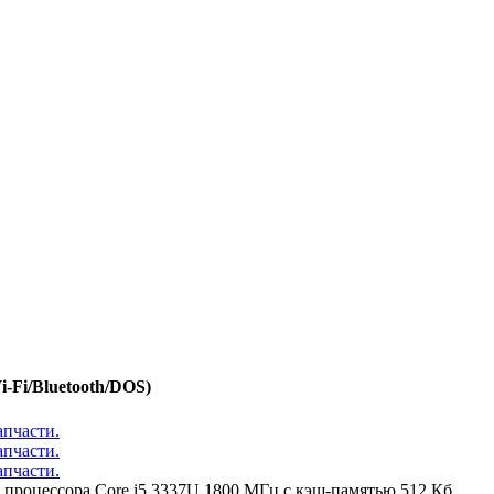
-Fi/Bluetooth/DOS)
о процессора Core i5 3337U 1800 МГц с кэш-памятью 512 Кб.