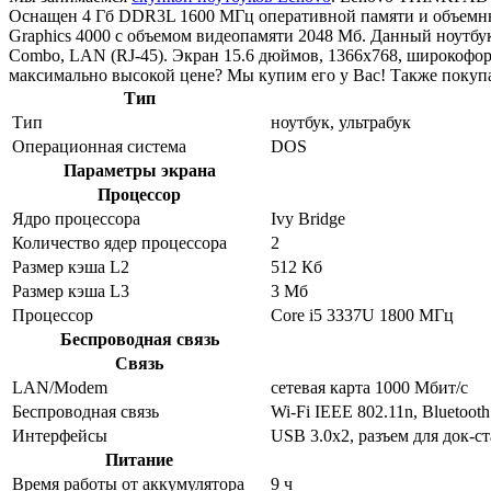
Оснащен 4 Гб DDR3L 1600 МГц оперативной памяти и объемным
Graphics 4000 с объемом видеопамяти 2048 Мб. Данный ноутбук
Combo, LAN (RJ-45). Экран 15.6 дюймов, 1366x768, широкофо
максимально высокой цене? Мы купим его у Вас! Также покупа
Тип
Тип
ноутбук, ультрабук
Операционная система
DOS
Параметры экрана
Процессор
Ядро процессора
Ivy Bridge
Количество ядер процессора
2
Размер кэша L2
512 Кб
Размер кэша L3
3 Мб
Процессор
Core i5 3337U 1800 МГц
Беспроводная связь
Связь
LAN/Modem
сетевая карта 1000 Мбит/c
Беспроводная связь
Wi-Fi IEEE 802.11n, Bluetooth
Интерфейсы
USB 3.0x2, разъем для док-
Питание
Время работы от аккумулятора
9 ч