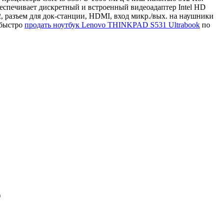
спечивает дискретный и встроенный видеоадаптер Intel HD
, разъем для док-станции, HDMI, вход микр./вых. на наушники
 быстро
продать ноутбук Lenovo THINKPAD S531 Ultrabook
по
)