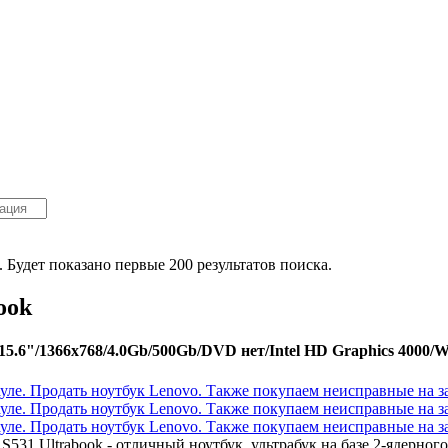
. Будет показано первые 200 результатов поиска.
ook
.6"/1366x768/4.0Gb/500Gb/DVD нет/Intel HD Graphics 4000/Wi
531 Ultrabook - отличный ноутбук, ультрабук на базе 2-ядерног