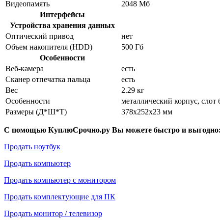
Видеопамять
2048 Мб
Интерфейсы
Устройства хранения данных
Оптический привод
нет
Объем накопителя (HDD)
500 Гб
Особенности
Веб-камера
есть
Сканер отпечатка пальца
есть
Вес
2.29 кг
Особенности
металлический корпус, слот
Размеры (Д*Ш*Т)
378x252x23 мм
С помощью КуплюСрочно.ру Вы можете быстро и выгодно
Продать ноутбук
Продать компьютер
Продать компьютер с монитором
Продать комплектующие для ПК
Продать монитор / телевизор