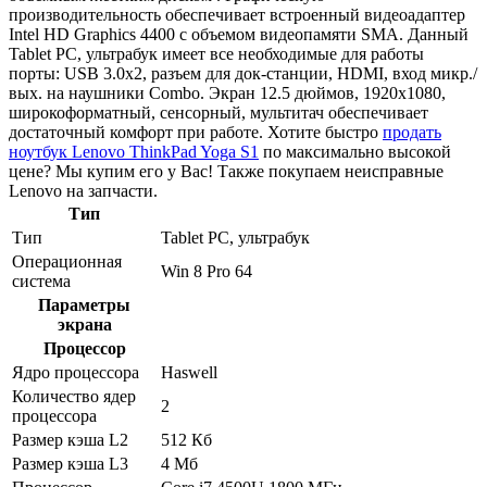
производительность обеспечивает встроенный видеоадаптер
Intel HD Graphics 4400 с объемом видеопамяти SMA. Данный
Tablet PC, ультрабук имеет все необходимые для работы
порты: USB 3.0x2, разъем для док-станции, HDMI, вход микр./
вых. на наушники Combo. Экран 12.5 дюймов, 1920x1080,
широкоформатный, сенсорный, мультитач обеспечивает
достаточный комфорт при работе. Хотите быстро
продать
ноутбук Lenovo ThinkPad Yoga S1
по максимально высокой
цене? Мы купим его у Вас! Также покупаем неисправные
Lenovo на запчасти.
Тип
Тип
Tablet PC, ультрабук
Операционная
Win 8 Pro 64
система
Параметры
экрана
Процессор
Ядро процессора
Haswell
Количество ядер
2
процессора
Размер кэша L2
512 Кб
Размер кэша L3
4 Мб