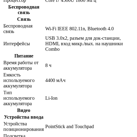
Процессор
Core i7 4500U 1800 МГц
Беспроводная
связь
Связь
Беспроводная
Wi-Fi IEEE 802.11n, Bluetooth 4.0
связь
USB 3.0x2, разъем для док-станции,
Интерфейсы
HDMI, вход микр./вых. на наушники
Combo
Питание
Время работы от
8 ч
аккумулятора
Емкость
используемого
4400 мАч
аккумулятора
Тип
используемого
Li-Ion
аккумулятора
Видео
Устройства ввода
Устройства
PointStick and Touchpad
позиционирования
Подсветка