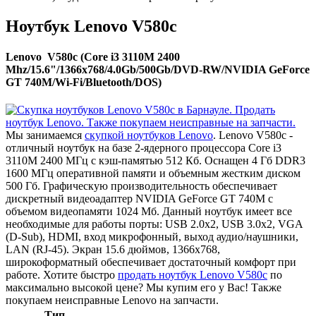
Ноутбук Lenovo V580c
Lenovo V580c (Core i3 3110M 2400
Mhz/15.6"/1366x768/4.0Gb/500Gb/DVD-RW/NVIDIA GeForce
GT 740M/Wi-Fi/Bluetooth/DOS)
Мы занимаемся
скупкой ноутбуков Lenovo
. Lenovo V580c -
отличный ноутбук на базе 2-ядерного процессора Core i3
3110M 2400 МГц с кэш-памятью 512 Кб. Оснащен 4 Гб DDR3
1600 МГц оперативной памяти и объемным жестким диском
500 Гб. Графическую производительность обеспечивает
дискретный видеоадаптер NVIDIA GeForce GT 740M с
объемом видеопамяти 1024 Мб. Данный ноутбук имеет все
необходимые для работы порты: USB 2.0x2, USB 3.0x2, VGA
(D-Sub), HDMI, вход микрофонный, выход аудио/наушники,
LAN (RJ-45). Экран 15.6 дюймов, 1366x768,
широкоформатный обеспечивает достаточный комфорт при
работе. Хотите быстро
продать ноутбук Lenovo V580c
по
максимально высокой цене? Мы купим его у Вас! Также
покупаем неисправные Lenovo на запчасти.
Тип