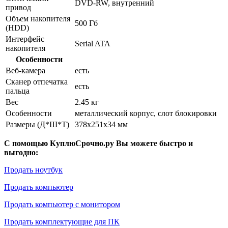
DVD-RW, внутренний
привод
Объем накопителя
500 Гб
(HDD)
Интерфейс
Serial ATA
накопителя
Особенности
Веб-камера
есть
Сканер отпечатка
есть
пальца
Вес
2.45 кг
Особенности
металлический корпус, слот блокировки
Размеры (Д*Ш*Т)
378x251x34 мм
С помощью КуплюСрочно.ру Вы можете быстро и
выгодно:
Продать ноутбук
Продать компьютер
Продать компьютер с монитором
Продать комплектующие для ПК