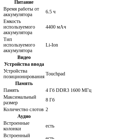
Питание
Время работы от
6.5 ч
аккумулятора
Емкость
используемого
4400 мАч
аккумулятора
Тип
используемого
Li-Ion
аккумулятора
Видео
Устройства ввода
Устройства
Touchpad
позиционирования
Память
Память
4 Гб DDR3 1600 МГц
Максимальный
8 Гб
размер
Количество слотов
2
Аудио
Встроенные
есть
колонки
Встроенный
есть