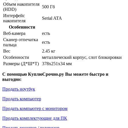
Объем накопителя
500 Гб
(HDD)
Интерфейс
Serial ATA
накопителя
Особенности
Веб-камера
есть
Сканер отпечатка
есть
пальца
Вес
2.45 кг
Особенности
металлический корпус, слот блокировки
Размеры (Д*Ш*Т)
378x251x34 мм
С помощью КуплюСрочно.ру Вы можете быстро и
выгодно:
Продать ноутбук
Продать компьютер
Продать компьютер с монитором
Продать комплектующие для ПК
Продать монитор / телевизор