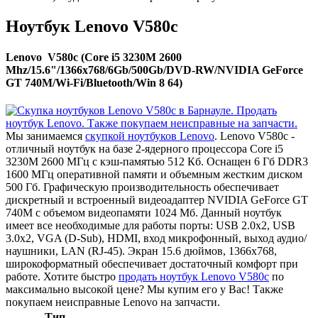
Ноутбук Lenovo V580c
Lenovo V580c (Core i5 3230M 2600
Mhz/15.6"/1366x768/6Gb/500Gb/DVD-RW/NVIDIA GeForce
GT 740M/Wi-Fi/Bluetooth/Win 8 64)
Мы занимаемся
скупкой ноутбуков Lenovo
. Lenovo V580c -
отличный ноутбук на базе 2-ядерного процессора Core i5
3230M 2600 МГц с кэш-памятью 512 Кб. Оснащен 6 Гб DDR3
1600 МГц оперативной памяти и объемным жестким диском
500 Гб. Графическую производительность обеспечивает
дискретный и встроенный видеоадаптер NVIDIA GeForce GT
740M с объемом видеопамяти 1024 Мб. Данный ноутбук
имеет все необходимые для работы порты: USB 2.0x2, USB
3.0x2, VGA (D-Sub), HDMI, вход микрофонный, выход аудио/
наушники, LAN (RJ-45). Экран 15.6 дюймов, 1366x768,
широкоформатный обеспечивает достаточный комфорт при
работе. Хотите быстро
продать ноутбук Lenovo V580c
по
максимально высокой цене? Мы купим его у Вас! Также
покупаем неисправные Lenovo на запчасти.
Тип