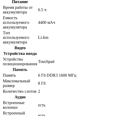
Питание
Время работы от
6.5 ч
аккумулятора
Емкость
используемого
4400 мАч
аккумулятора
Тип
используемого
Li-Ion
аккумулятора
Видео
Устройства ввода
Устройства
Touchpad
позиционирования
Память
Память
6 Гб DDR3 1600 МГц
Максимальный
8 Гб
размер
Количество слотов
2
Аудио
Встроенные
есть
колонки
Встроенный
есть