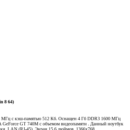
n 8 64)
500 МГц с кэш-памятью 512 Кб. Оснащен 4 Гб DDR3 1600 МГц
A GeForce GT 740M с объемом видеопамяти . Данный ноутбук
и, LAN (RJ-45). Экран 15.6 дюймов, 1366x768,