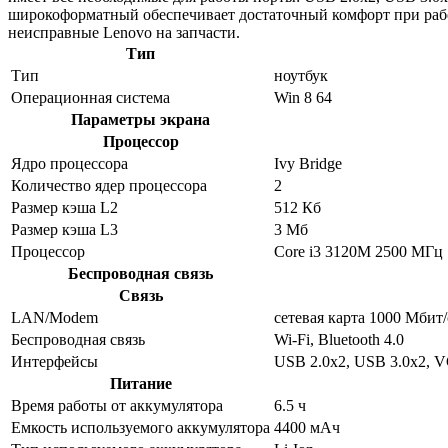
широкоформатный обеспечивает достаточный комфорт при раб
неисправные Lenovo на запчасти.
Тип
Тип
ноутбук
Операционная система
Win 8 64
Параметры экрана
Процессор
Ядро процессора
Ivy Bridge
Количество ядер процессора
2
Размер кэша L2
512 Кб
Размер кэша L3
3 Мб
Процессор
Core i3 3120M 2500 МГц
Беспроводная связь
Связь
LAN/Modem
сетевая карта 1000 Мбит/
Беспроводная связь
Wi-Fi, Bluetooth 4.0
Интерфейсы
USB 2.0x2, USB 3.0x2, 
Питание
Время работы от аккумулятора
6.5 ч
Емкость используемого аккумулятора
4400 мАч