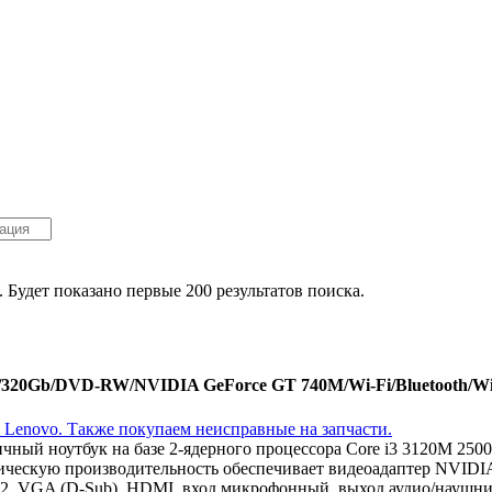
. Будет показано первые 200 результатов поиска.
Gb/320Gb/DVD-RW/NVIDIA GeForce GT 740M/Wi-Fi/Bluetooth/Wi
личный ноутбук на базе 2-ядерного процессора Core i3 3120M 2
ическую производительность обеспечивает видеоадаптер NVIDI
x2, VGA (D-Sub), HDMI, вход микрофонный, выход аудио/наушник