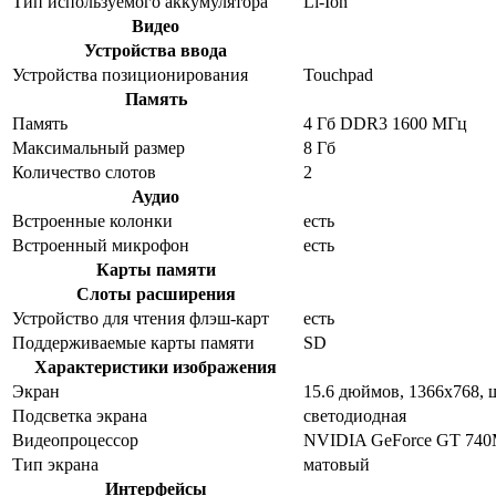
Тип используемого аккумулятора
Li-Ion
Видео
Устройства ввода
Устройства позиционирования
Touchpad
Память
Память
4 Гб DDR3 1600 МГц
Максимальный размер
8 Гб
Количество слотов
2
Аудио
Встроенные колонки
есть
Встроенный микрофон
есть
Карты памяти
Слоты расширения
Устройство для чтения флэш-карт
есть
Поддерживаемые карты памяти
SD
Характеристики изображения
Экран
15.6 дюймов, 1366x768,
Подсветка экрана
светодиодная
Видеопроцессор
NVIDIA GeForce GT 74
Тип экрана
матовый
Интерфейсы