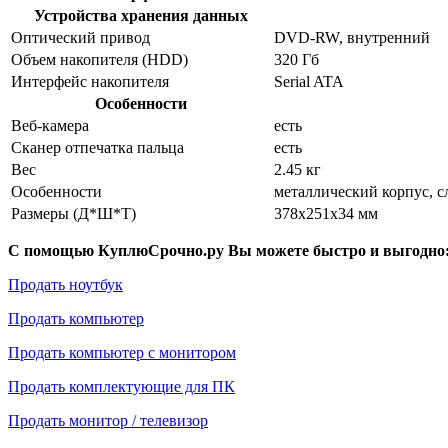
Устройства хранения данных
Оптический привод
DVD-RW, внутренний
Объем накопителя (HDD)
320 Гб
Интерфейс накопителя
Serial ATA
Особенности
Веб-камера
есть
Сканер отпечатка пальца
есть
Вес
2.45 кг
Особенности
металлический корпус, с
Размеры (Д*Ш*Т)
378x251x34 мм
С помощью КуплюСрочно.ру Вы можете быстро и выгодно
Продать ноутбук
Продать компьютер
Продать компьютер с монитором
Продать комплектующие для ПК
Продать монитор / телевизор