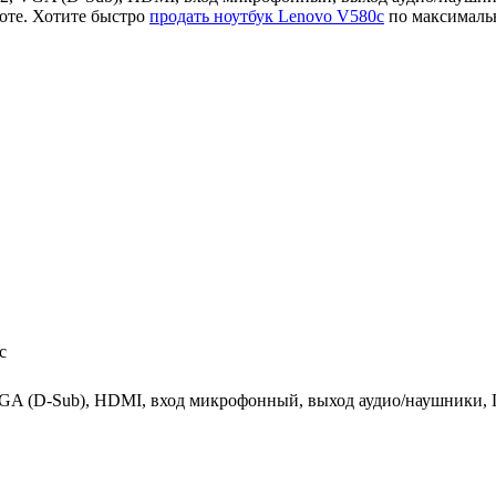
оте. Хотите быстро
продать ноутбук Lenovo V580c
по максимальн
c
VGA (D-Sub), HDMI, вход микрофонный, выход аудио/наушники, 