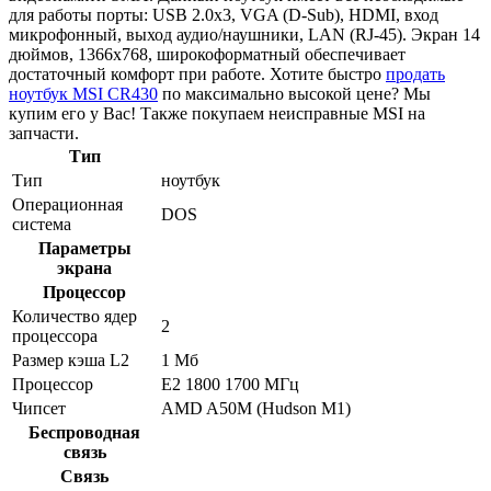
для работы порты: USB 2.0x3, VGA (D-Sub), HDMI, вход
микрофонный, выход аудио/наушники, LAN (RJ-45). Экран 14
дюймов, 1366x768, широкоформатный обеспечивает
достаточный комфорт при работе. Хотите быстро
продать
ноутбук MSI CR430
по максимально высокой цене? Мы
купим его у Вас! Также покупаем неисправные MSI на
запчасти.
Тип
Тип
ноутбук
Операционная
DOS
система
Параметры
экрана
Процессор
Количество ядер
2
процессора
Размер кэша L2
1 Мб
Процессор
E2 1800 1700 МГц
Чипсет
AMD A50M (Hudson M1)
Беспроводная
связь
Связь